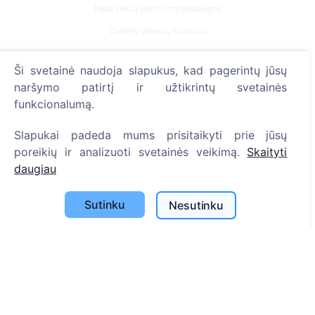
Kapaviečių priežiūros paslaugos
Cemety dovanų kuponas
Išskirtinės urnos – ramybės simbolis išsiskyrimo akimirkoms.
Ši svetainė naudoja slapukus, kad pagerintų jūsų
Kontaktai
naršymo patirtį ir užtikrintų svetainės
funkcionalumą.
UAB "Kapinių valdymo sprendimai", 304241197
+370 612 08926 (I-V 8:00 - 16:45)
Slapukai padeda mums prisitaikyti prie jūsų
poreikių ir analizuoti svetainės veikimą.
Skaityti
info@cemety.lt
daugiau
Veiklą vykdome visoje Lietuvoje!
Sutinku
Nesutinku