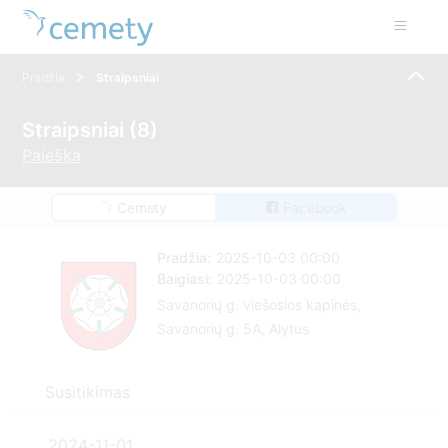
>
Pradžia
Straipsniai
Straipsniai (8)
Paieška
Cemety
Facebook
Pradžia:
2025-10-03 00:00
Baigiasi:
2025-10-03 00:00
Savanorių g. viešosios kapinės,
Savanorių g. 5A, Alytus
Susitikimas
2024-11-01