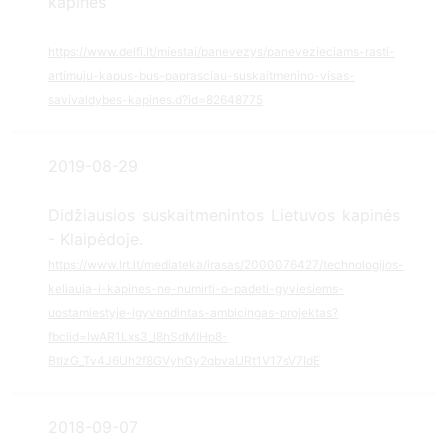
kapines
https://www.delfi.lt/miestai/panevezys/panevezieciams-rasti-
artimuju-kapus-bus-paprasciau-suskaitmenino-visas-
savivaldybes-kapines.d?id=82648775
2019-08-29
Didžiausios suskaitmenintos Lietuvos kapinės
- Klaipėdoje.
https://www.lrt.lt/mediateka/irasas/2000076427/technologijos-
keliauja-i-kapines-ne-numirti-o-padeti-gyviesiems-
uostamiestyje-igyvendintas-ambicingas-projektas?
fbclid=IwAR1Lxs3_l8hSdMIHp8-
BtlzG_Tv4J6Uh2f8GVyhGy2qbvaURt1V17sV7IdE
2018-09-07