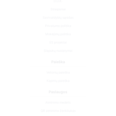
D.U.K.
Straipsniai
Savivaldybių sąrašas
Privatumo politika
Mokėjimų politika
ES projektai
Slapukų nustatymai
Paieška
Velionių paieška
Kapinių paieška
Paslaugos
Atminimo medelis
QR atminimo ženkliukas