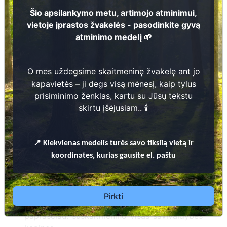
kiek šiandien galima užsisakyti?
Skaitykite daugiau:
Šio apsilankymo metu, artimojo atminimui,
vietoje įprastos žvakelės - pasodinkite gyvą
Technologijos žengia ir į kapines: ką ir už kiek šiandien galima
atminimo medelį 🌱
užsisakyti?
2024-04-29
O mes uždegsime skaitmeninę žvakelę ant jo
kapavietės – ji degs visą mėnesį, kaip tylus
prisiminimo ženklas, kartu su Jūsų tekstu
Verslo žinios. Suskaitmenintos kapinės:
skirtu įšėjusiam.. 🕯️
tradicijos ir inovacijos kapų priežiūrai
https://www.vz.lt/verslo-
aplinka/2024/04/29/suskaitmenintos-kapines-tradicijos-ir-
📍
Kiekvienas
medelis turės savo tikslią vietą ir
inovacijos-kapu-prieziurai
koordinates, kurias gausite el. paštu
2019-10-30
Pirkti
Panevėžiečiams rasti artimųjų kapus bus
paprasčiau: suskaitmenino visas savivaldybės