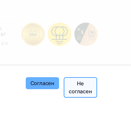
o
197
(I-V
ей
Согласен
Не
согласен