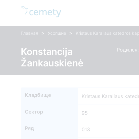
>
>
Главная
Усопшие
Kristaus Karaliaus katedros ka
Konstancija
Родился:
Žankauskienė
Кладбище
Kristaus Karaliaus kated
Сектор
95
Ряд
013