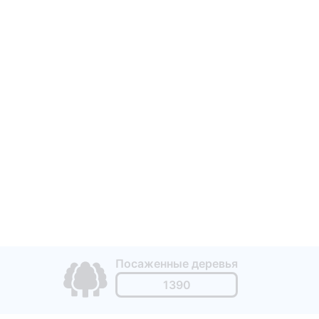
enė
Посаженные деревья
1390