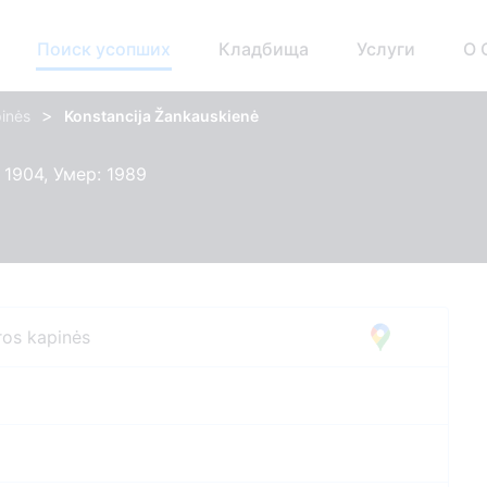
Поиск усопших
Кладбища
Услуги
О 
>
pinės
Konstancija Žankauskienė
 1904, Умер: 1989
ros kapinės