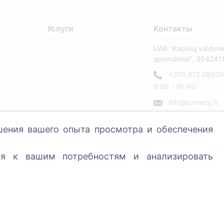
Услуги
Контакты
UAB "Kapinių valdym
sprendimai", 304241
+370 612 08926 
8:00 - 16:45)
info@cemety.lt
Мы работаем по вс
стране!
шения вашего опыта просмотра и обеспечения
ся к вашим потребностям и анализировать