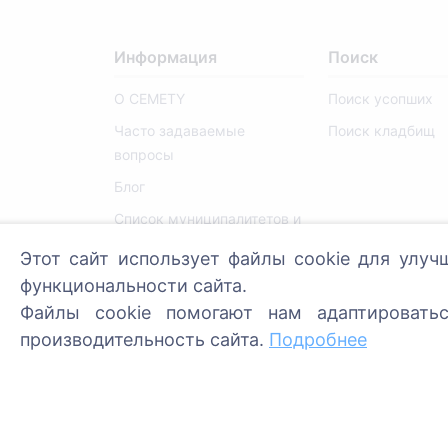
Информация
Поиск
О CEMETY
Поиск усопших
Часто задаваемые
Поиск кладбищ
вопросы
Блог
Список муниципалитетов и
пользователей
Этот сайт использует файлы cookie для улуч
Политика
функциональности сайта.
конфиденциальности
Файлы cookie помогают нам адаптировать
Политика платежей
производительность сайта.
Подробнее
Настройки cookie
Администраторы