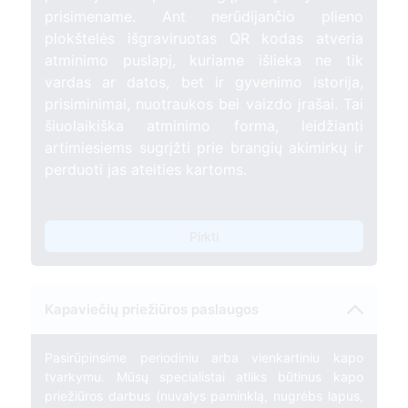
prisimename. Ant nerūdijančio plieno
plokštelės išgraviruotas QR kodas atveria
atminimo puslapį, kuriame išlieka ne tik
vardas ar datos, bet ir gyvenimo istorija,
prisiminimai, nuotraukos bei vaizdo įrašai. Tai
šiuolaikiška atminimo forma, leidžianti
artimiesiems sugrįžti prie brangių akimirkų ir
perduoti jas ateities kartoms.
Pirkti
Kapaviečių priežiūros paslaugos
Pasirūpinsime periodiniu arba vienkartiniu kapo
tvarkymu. Mūsų specialistai atliks būtinus kapo
priežiūros darbus (nuvalys paminklą, nugrėbs lapus,