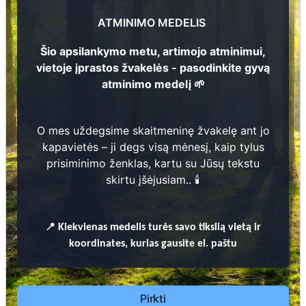
Eduardas Kirsnys
ATMINIMO MEDELIS
5
1
9
2
9 -
1
9
9
Šio apsilankymo metu, artimojo atminimui,
4
vietoje įprastos žvakelės - pasodinkite gyvą
atminimo medelį 🌱
Albina Kirsnienė
1
0
5
1
9
3
0 -
2
0
3
O mes uždegsime skaitmeninę žvakelę ant jo
kapavietės – ji degs visą mėnesį, kaip tylus
Prieinamos paslaugos:
prisiminimo ženklas, kartu su Jūsų tekstu
5
skirtu įšėjusiam.. 🕯️
Atminimo medelis
5
Pasodinkite atminimo medelį artimo
📍
Kiekvienas
medelis turės savo tikslią vietą ir
žmogaus atminimui – gyvą simbolį, augantį
koordinates, kurias gausite el. paštu
kartu su nauju Lietuvos mišku.
🌳 Pasirinkite artimąjį, kurio atminimui skiriate
medelį, ir palikite jam skirtą atminimo žinutę.
Pirkti
🕯️ O mes, Jūsų vardu, uždegsime
skaitmeninę