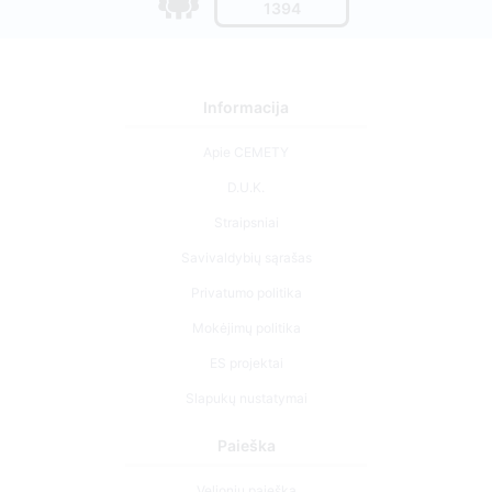
1394
Informacija
Apie CEMETY
D.U.K.
Straipsniai
Savivaldybių sąrašas
Privatumo politika
Mokėjimų politika
ES projektai
Slapukų nustatymai
Paieška
Velionių paieška