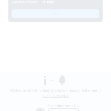
sutvarkys želdinius ir kita).
Pirkti
Uždekite skaitmeninę žvakutę - pasodinkite medį!
Skaityti daugiau
Pasodinta medžių