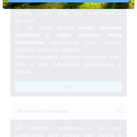
žvakelę artimojo kapavietėje
, kuri švies vieną
mėnesį – tarsi tiltas tarp prisiminimo ir
gyvybės.
📍 El. paštu gausite
vardinį atminimo
sertifikatą ir miško sodinimo vietos
koordinates
, nurodančias plotą, kuriame
sodinami atminimo medeliai.
Atminimo medeliai sodinami bendrame miško
plote ir nėra individualiai numeruojami ar
žymimi.
Pirkti
QR atminimo ženkliukas
QR atminimo ženkliukas – tai tylus
pasakojimas apie žmogų, kurį mylime ir