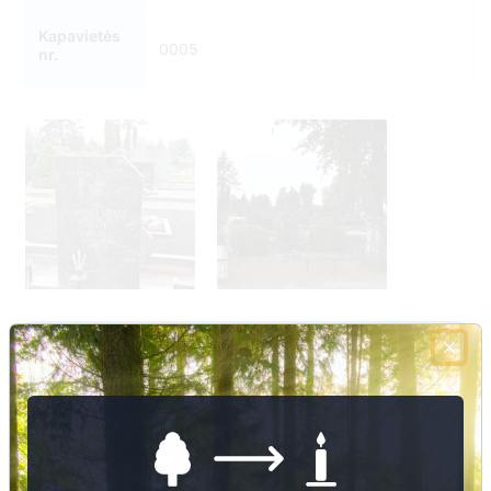
Kapavietės
0005
nr.
6
Nuotraukų ir duomenų atnaujinimas
1