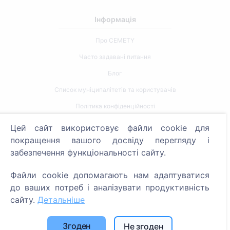
Інформація
Про CEMETY
Часто задавані питання
Блог
Список муніципалітетів та користувачів
Політика конфіденційності
Політика платежів
Цей сайт використовує файли cookie для
Налаштування файлів cookie
покращення вашого досвіду перегляду і
забезпечення функціональності сайту.
Пошук
Файли cookie допомагають нам адаптуватися
Пошук померлих
до ваших потреб і аналізувати продуктивність
Пошук кладовищ
сайту.
Детальніше
Послуги
Згоден
Не згоден