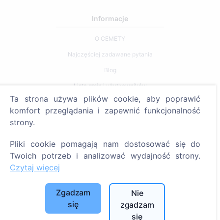
Informacje
O CEMETY
Najczęściej zadawane pytania
Blog
Lista gmin i użytkowników
Ta strona używa plików cookie, aby poprawić
Polityka prywatności
komfort przeglądania i zapewnić funkcjonalność
Polityka płatności
strony.
Ustawienia plików cookie
Pliki cookie pomagają nam dostosować się do
Szukaj
Twoich potrzeb i analizować wydajność strony.
Czytaj więcej
Szukaj zmarłych
Szukaj cmentarzy
Zgadzam
Nie
się
zgadzam
Usługi
się