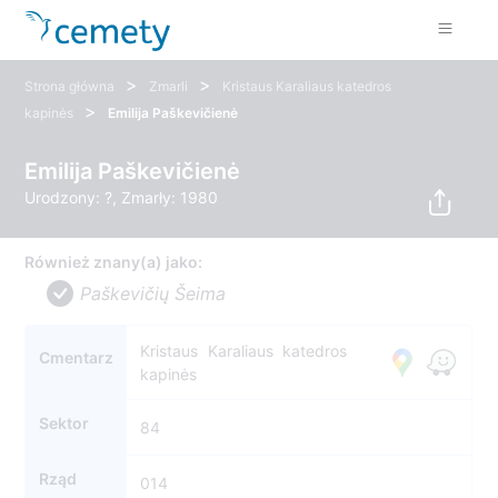
>
>
Strona główna
Zmarli
Kristaus Karaliaus katedros
>
kapinės
Emilija Paškevičienė
Emilija Paškevičienė
Urodzony: ?, Zmarły: 1980
Również znany(a) jako:
Paškevičių Šeima
Kristaus Karaliaus katedros
Cmentarz
kapinės
Sektor
84
Rząd
014