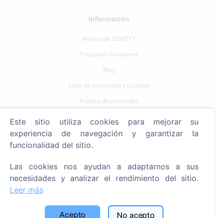
Información
Acerca de CEMETY
Preguntas frecuentes
Blog
Lista de municipios y usuarios
Política de privacidad
Política de pagos
Este sitio utiliza cookies para mejorar su
Configuración de cookies
experiencia de navegación y garantizar la
funcionalidad del sitio.
Búsqueda
Las cookies nos ayudan a adaptarnos a sus
Buscar fallecidos
necesidades y analizar el rendimiento del sitio.
Buscar cementerios
Leer más
Servicios
Acepto
No acepto