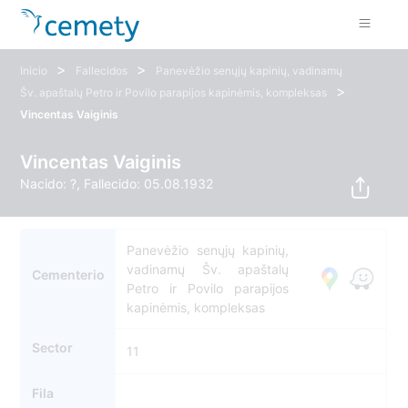
>
>
Inicio
Fallecidos
Panevėžio senųjų kapinių, vadinamų
>
Šv. apaštalų Petro ir Povilo parapijos kapinėmis, kompleksas
Vincentas Vaiginis
Vincentas Vaiginis
Nacido: ?, Fallecido: 05.08.1932
Panevėžio senųjų kapinių,
vadinamų Šv. apaštalų
Cementerio
Petro ir Povilo parapijos
kapinėmis, kompleksas
Sector
11
Fila