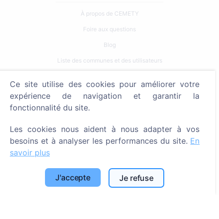
À propos de CEMETY
Foire aux questions
Blog
Liste des communes et des utilisateurs
Politique de confidentialité
Ce site utilise des cookies pour améliorer votre
Politique de paiement
expérience de navigation et garantir la
fonctionnalité du site.
Paramètres des cookies
Les cookies nous aident à nous adapter à vos
Recherche
besoins et à analyser les performances du site.
En
Rechercher des défunts
savoir plus
Rechercher des cimetières
J'accepte
Je refuse
Services
Contacts