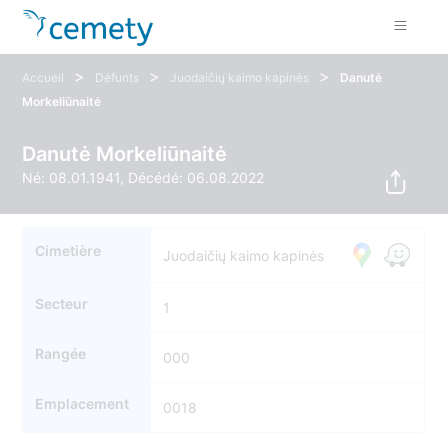
>
>
>
Accueil
Défunts
Juodaičių kaimo kapinės
Danutė
Morkeliūnaitė
Danutė Morkeliūnaitė
Né: 08.01.1941, Décédé: 06.08.2022
Cimetière
Juodaičių kaimo kapinės
Secteur
1
Rangée
000
Emplacement
0018