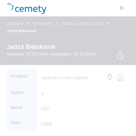
>
>
>
Startseite
Verstorbene
Gadūnavo mstl. kapinės
Jadzė Bielskienė
Jadzė Bielskienė
Geboren: 07.07.1954, Gestorben: 05.10.2014
Friedhof
Gadūnavo mstl. kapinės
Sektor
4
Reihe
000
Platz
0298