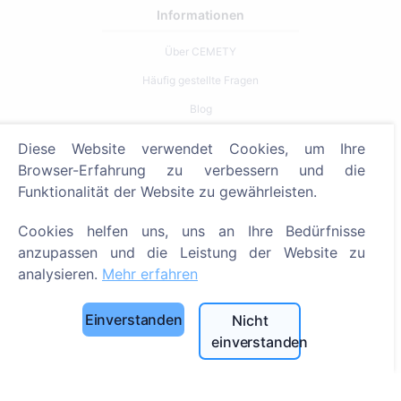
Informationen
Über CEMETY
Häufig gestellte Fragen
Blog
Liste der Gemeinden und Benutzer
Diese Website verwendet Cookies, um Ihre
Datenschutzrichtlinie
Browser-Erfahrung zu verbessern und die
Funktionalität der Website zu gewährleisten.
Zahlungsverfahren
Cookie-Einstellungen
Cookies helfen uns, uns an Ihre Bedürfnisse
anzupassen und die Leistung der Website zu
Suche
analysieren.
Mehr erfahren
Bestattete suchen
Einverstanden
Nicht
Friedhöfe suchen
einverstanden
Dienstleistungen