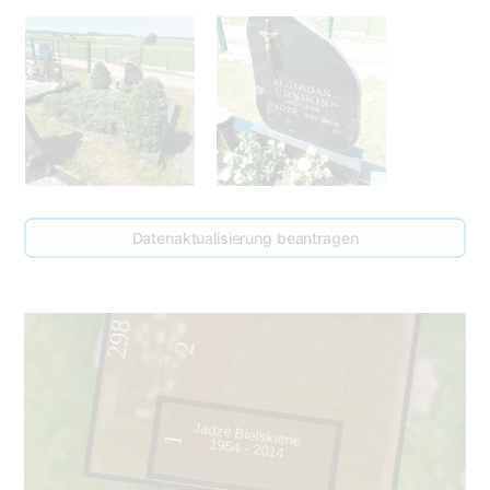
Datenaktualisierung beantragen
3
298
2
Jadzė Bielskienė
1
1954 - 2014