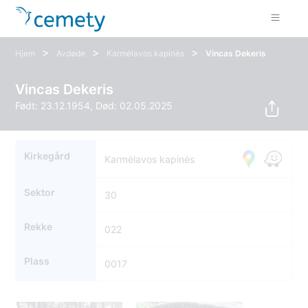
>
>
>
Hjem
Avdøde
Karmėlavos kapinės
Vincas Dekeris
Vincas Dekeris
Født: 23.12.1954, Død: 02.05.2025
Kirkegård
Karmėlavos kapinės
Sektor
30
Rekke
022
Plass
0017