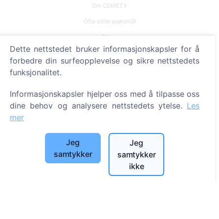
Om CEMETY
Ofte stilte spørsmål
Blogg
Dette nettstedet bruker informasjonskapsler for å
Liste over kommuner og brukere
forbedre din surfeopplevelse og sikre nettstedets
Personvernerklæring
funksjonalitet.
Betalingspolicy
Informasjonskapsler hjelper oss med å tilpasse oss
Innstillinger for informasjonskapsler
dine behov og analysere nettstedets ytelse.
Les
mer
Søk
Søk etter avdøde
Jeg
Jeg
samtykker
samtykker
Søk etter gravplasser
ikke
Tjenester
Kontakter