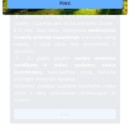
žmogaus atminimui – gyvą simbolį, augantį
Pirkti
kartu su nauju Lietuvos mišku.
🌳 Pasirinkite artimąjį, kurio atminimui skiriate
medelį, ir palikite jam skirtą atminimo žinutę.
🕯️ O mes, Jūsų vardu, uždegsime
skaitmeninę
žvakelę artimojo kapavietėje
, kuri švies vieną
mėnesį – tarsi tiltas tarp prisiminimo ir
gyvybės.
📍 El. paštu gausite
vardinį atminimo
sertifikatą ir miško sodinimo vietos
koordinates
, nurodančias plotą, kuriame
sodinami atminimo medeliai.
Atminimo medeliai sodinami bendrame miško
plote ir nėra individualiai numeruojami ar
žymimi.
Pirkti