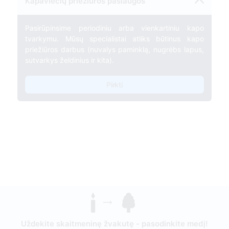
Kapaviečių priežiūros paslaugos
Pasirūpinsime periodiniu arba vienkartiniu kapo
tvarkymu. Mūsų specialistai atliks būtinus kapo
priežiūros darbus (nuvalys paminklą, nugrėbs lapus,
sutvarkys želdinius ir kita).
Pirkti
Uždekite skaitmeninę žvakutę - pasodinkite medį!