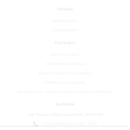
Paieška
Velionių paieška
Kapinių paieška
Paslaugos
Atminimo medelis
QR atminimo ženkliukas
Kapaviečių priežiūros paslaugos
Cemety dovanų kuponas
Išskirtinės urnos – ramybės simbolis išsiskyrimo akimirkoms.
Kontaktai
UAB "Kapinių valdymo sprendimai", 304241197
+370 612 08926 (I-V 8:00 - 16:45)