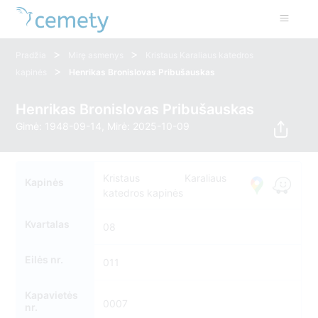
>
>
Pradžia
Mirę asmenys
Kristaus Karaliaus katedros
>
kapinės
Henrikas Bronislovas Pribušauskas
Henrikas Bronislovas Pribušauskas
Gimė: 1948-09-14, Mirė: 2025-10-09
Kristaus Karaliaus
Kapinės
katedros kapinės
Kvartalas
08
Eilės nr.
011
Kapavietės
0007
nr.