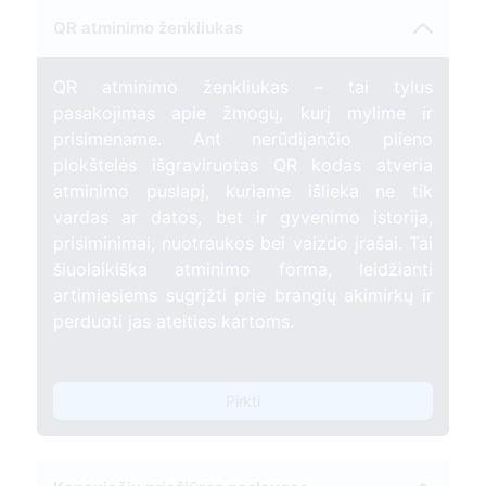
QR atminimo ženkliukas
QR atminimo ženkliukas – tai tylus
pasakojimas apie žmogų, kurį mylime ir
prisimename. Ant nerūdijančio plieno
plokštelės išgraviruotas QR kodas atveria
atminimo puslapį, kuriame išlieka ne tik
vardas ar datos, bet ir gyvenimo istorija,
prisiminimai, nuotraukos bei vaizdo įrašai. Tai
šiuolaikiška atminimo forma, leidžianti
artimiesiems sugrįžti prie brangių akimirkų ir
perduoti jas ateities kartoms.
Pirkti