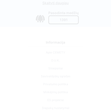
Skaityti daugiau
Pasodinta medžių
1391
Informacija
Apie CEMETY
D.U.K.
Straipsniai
Savivaldybių sąrašas
Privatumo politika
Mokėjimų politika
ES projektai
Slapukų nustatymai