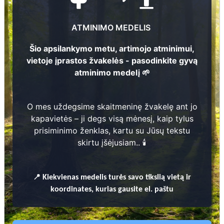
4
Ona Ylekytė
ATMINIMO MEDELIS
1
1899 - 1976
Šio apsilankymo metu, artimojo atminimui,
3
vietoje įprastos žvakelės - pasodinkite gyvą
Henrikas Bronislovas Pribušauskas
atminimo medelį 🌱
2
6
1948 - 2025
7
O mes uždegsime skaitmeninę žvakelę ant jo
Rita Pribušauskienė
kapavietės – ji degs visą mėnesį, kaip tylus
3
1954 - 2002
prisiminimo ženklas, kartu su Jūsų tekstu
skirtu įšėjusiam.. 🕯️
4
Prieinamos paslaugos:
📍
Kiekvienas
medelis turės savo tikslią vietą ir
Atminimo medelis
koordinates, kurias gausite el. paštu
Pasodinkite atminimo medelį artimo