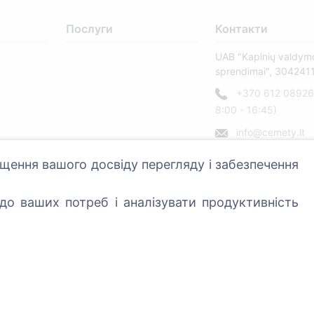
Послуги
Контакти
UAB "Kapinių valdym
sprendimai", 304241
+370 612 08926 
8:00 - 16:45)
info@cemety.lt
Ми працюємо по всі
щення вашого досвіду перегляду і забезпечення
країні!
о ваших потреб і аналізувати продуктивність