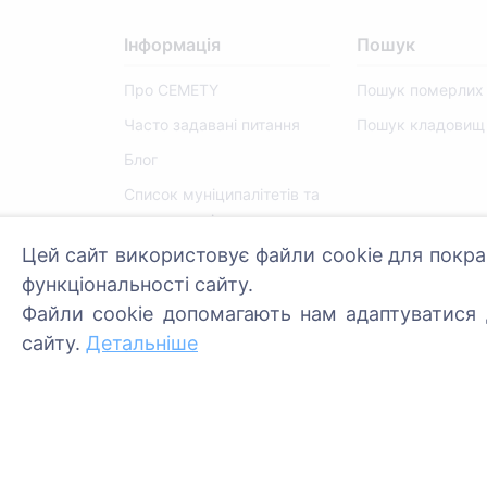
Інформація
Пошук
Про CEMETY
Пошук померлих
Часто задавані питання
Пошук кладовищ
Блог
Список муніципалітетів та
користувачів
Цей сайт використовує файли cookie для покра
Політика конфіденційності
функціональності сайту.
Політика платежів
Файли cookie допомагають нам адаптуватися д
Налаштування файлів
сайту.
Детальніше
cookie
Адміністратори