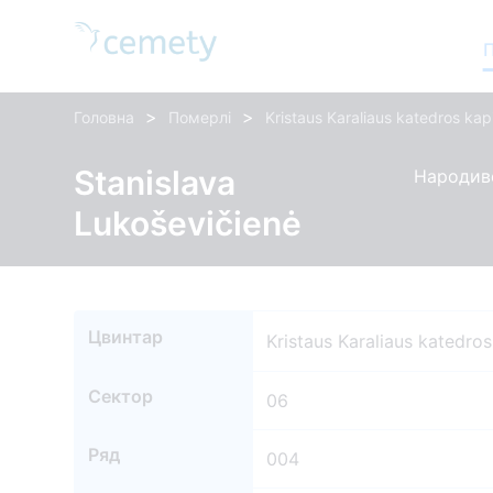
>
>
Головна
Померлі
Kristaus Karaliaus katedros kap
Stanislava
Народивс
Lukoševičienė
Цвинтар
Kristaus Karaliaus katedro
Сектор
06
Ряд
004