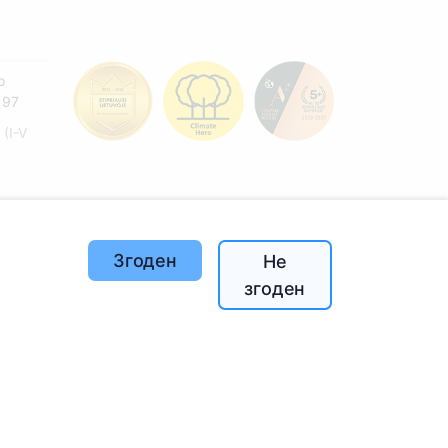
o
197
(I-V
й
Згоден
Не
згоден