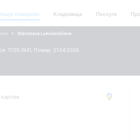
Пошук померлих
Кладовища
Послуги
Про
>
inės
Stanislava Lukoševičienė
я: 17.05.1941, Помер: 21.04.2026
s kapinės