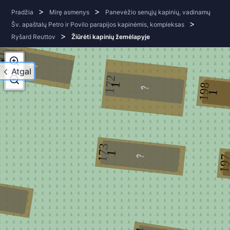
>
>
Pradžia
Mirę asmenys
Panevėžio senųjų kapinių, vadinamų
>
Šv. apaštalų Petro ir Povilo parapijos kapinėmis, kompleksas
>
Ryšard Reuttov
Žiūrėti kapinių žemėlapyje
41
1
Atgal
172
1
198
1
173
1
19