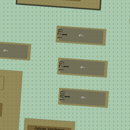
178
1
179
1
180
1
Juozas Vasiliūnas