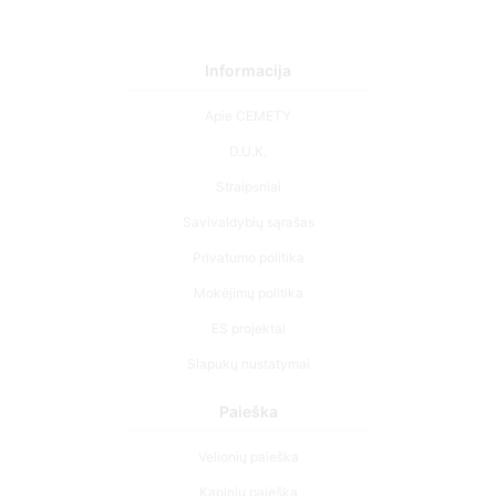
Informacija
Apie CEMETY
D.U.K.
Straipsniai
Savivaldybių sąrašas
Privatumo politika
Mokėjimų politika
ES projektai
Slapukų nustatymai
Paieška
Velionių paieška
Kapinių paieška