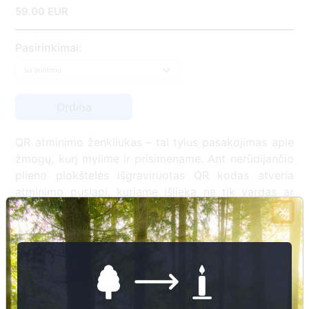
59.00 EUR
Pasirinkimai:
QR atminimo ženkliukas – tai tylus pasakojimas apie
žmogų, kurį mylime ir prisimename. Ant nerūdijančio
plieno plokštelės išgraviruotas QR kodas atveria
atminimo puslapį, kuriame išlieka ne tik vardas ar
datos, bet ir gyvenimo istorija, prisiminimai,
nuotraukos bei vaizdo įrašai. Tai šiuolaikiška
atminimo forma, leidžianti artimiesiems sugrįžti prie
brangių akimirkų ir perduoti jas ateities kartoms.