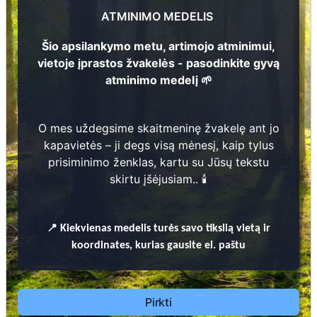
+37064137136
ATMINIMO MEDELIS
Šio apsilankymo metu, artimojo atminimui,
vietoje įprastos žvakelės - pasodinkite gyvą
atminimo medelį 🌱
Kaip tai
veikia?
O mes uždegsime skaitmeninę žvakelę ant jo
kapavietės – ji degs visą mėnesį, kaip tylus
Video kaip veikia QR kodas
prisiminimo ženklas, kartu su Jūsų tekstu
skirtu įšėjusiam.. 🕯️
Su telefono kamera skenuokite QR
kodą ant paminklo ir matykite
informaciją apie velionį: biografiją,
📍
Kiekvienas
medelis turės savo tikslią vietą ir
nuotraukas, video.
koordinates, kurias gausite el. paštu
Pirkti