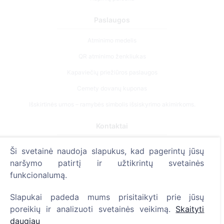
Paslaugos
Atminimo medelis
QR atminimo ženkliukas
Kapaviečių priežiūros paslaugos
Cemety dovanų kuponas
Išskirtinės urnos – ramybės simbolis išsiskyrimo akimirkoms.
Kontaktai
UAB "Kapinių valdymo sprendimai", 304241197
Ši svetainė naudoja slapukus, kad pagerintų jūsų
+370 612 08926 (I-V 8:00 - 16:45)
naršymo patirtį ir užtikrintų svetainės
funkcionalumą.
info@cemety.lt
Veiklą vykdome visoje Lietuvoje!
Slapukai padeda mums prisitaikyti prie jūsų
poreikių ir analizuoti svetainės veikimą.
Skaityti
daugiau