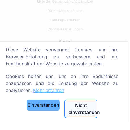
Liste der Gemeinden und Benutzer
Datenschutzrichtlinie
Zahlungsverfahren
Cookie-Einstellungen
Suche
Diese Website verwendet Cookies, um Ihre
Bestattete suchen
Browser-Erfahrung zu verbessern und die
Friedhöfe suchen
Funktionalität der Website zu gewährleisten.
Dienstleistungen
Cookies helfen uns, uns an Ihre Bedürfnisse
anzupassen und die Leistung der Website zu
analysieren.
Mehr erfahren
Kontakt
UAB "Kapinių valdymo sprendimai", 304241197
Einverstanden
Nicht
+370 612 08926 (I-V 8:00 - 16:45)
einverstanden
info@cemety.lt
Wir sind in ganz Deutschland tätig!