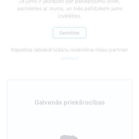
Ja jums ir jautājumi par pakalpojumu izvēli,
sazinieties ar mums, un mēs palīdzēsim jums
izvēlēties.
Sazināties
Kapsētas labiekārtošanu nodrošina mūsu partneri
pamenu.lt
Galvenās priekšrocības