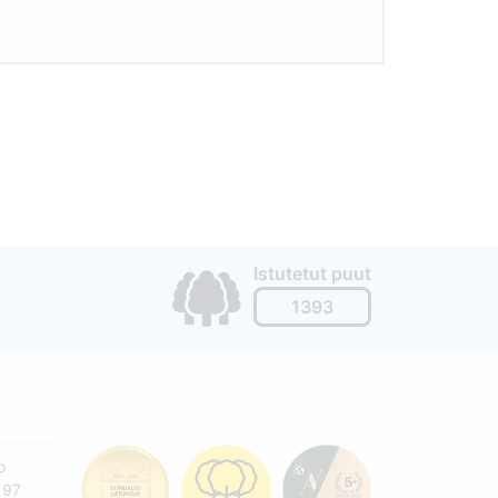
Istutetut puut
1393
o
197