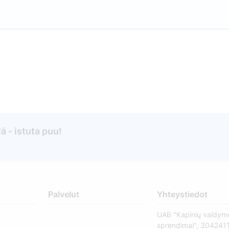
ä - istuta puu!
Palvelut
Yhteystiedot
UAB "Kapinių valdym
sprendimai", 304241