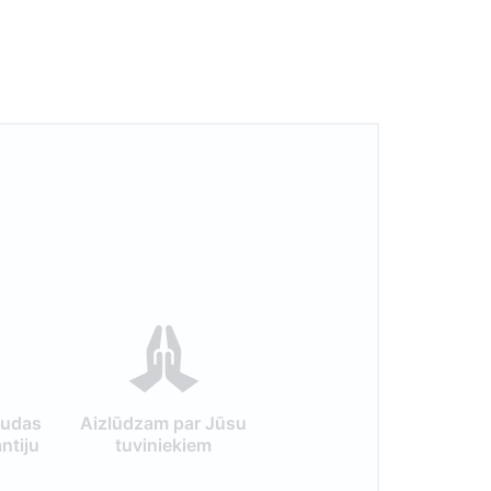
audas
Aizlūdzam par Jūsu
ntiju
tuviniekiem