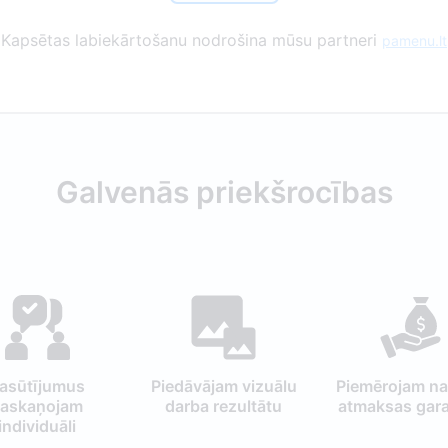
Kapsētas labiekārtošanu nodrošina mūsu partneri
pamenu.lt
Galvenās priekšrocības
asūtījumus
Piedāvājam vizuālu
Piemērojam n
saskaņojam
darba rezultātu
atmaksas gara
individuāli