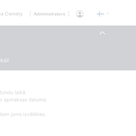
oa Cemety
|
|
Administrators
ksi!
tundu laikā.
 no apmaksas datuma.
ēsim jums izvēlēties.