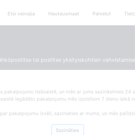
Etsi vainajia
Hautausmaat
Palvelut
Tiet
hköpostitse tai postitse yksityiskohtien vahvistamise
es pakalpojumu tiešsaistē, un mēs ar jums sazināsimies 24 s
ešsaistē iegādāto pakalpojumu mēs izpildīsim 7 dienu laikā
 par pakalpojumu izvēli, sazinieties ar mums, un mēs palīdz
Sazināties