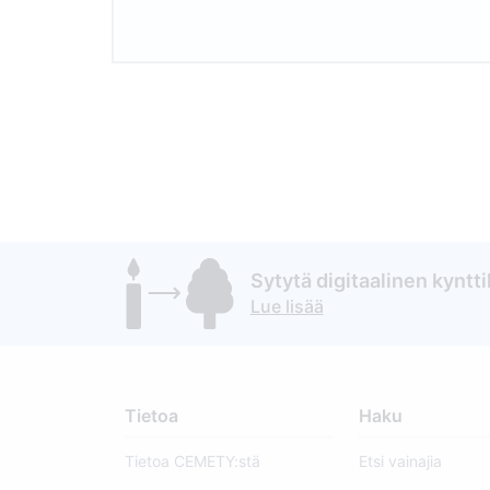
Sytytä digitaalinen kynttil
Lue lisää
Tietoa
Haku
Tietoa CEMETY:stä
Etsi vainajia