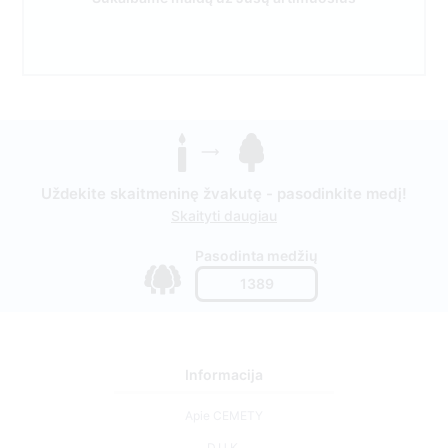
Uždekite skaitmeninę žvakutę - pasodinkite medį!
Skaityti daugiau
Pasodinta medžių
1389
Informacija
Apie CEMETY
D.U.K.
Straipsniai
Savivaldybių sąrašas