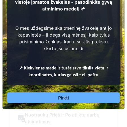
vietoje įprastos žvakelės - pasodinkite gyvą
atminimo medelį 🌱
Daugiau informacijos
O mes uždegsime skaitmeninę žvakelę ant jo
kapavietės – ji degs visą mėnesį, kaip tylus
prisiminimo ženklas, kartu su Jūsų tekstu
skirtu įšėjusiam.. 🕯️
📍
Kiekvienas
medelis turės savo tikslią vietą ir
koordinates, kurias gausite el. paštu
Pirkti