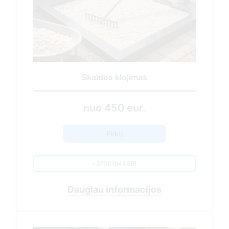
Sezoninis kapavietės tvarkymas
430.00 EUR
Pirkti
+37061544661
Nuvykimas į kapavietės vietą
Sausų lapų, spyglių, žolės surinkimas