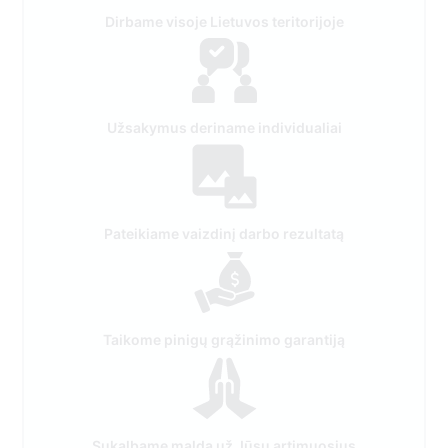
Užsakymus deriname individualiai
Pateikiame vaizdinį darbo rezultatą
Taikome pinigų grąžinimo garantiją
Sukalbame maldą už Jūsų artimuosius