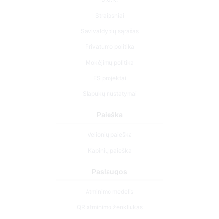
Privatumo politika
Mokėjimų politika
ES projektai
Slapukų nustatymai
Paieška
Velionių paieška
Kapinių paieška
Paslaugos
Atminimo medelis
QR atminimo ženkliukas
Kapaviečių priežiūros paslaugos
Cemety dovanų kuponas
Išskirtinės urnos – ramybės simbolis išsiskyrimo akimirkoms.