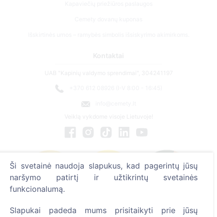
Kontaktai
UAB "Kapinių valdymo sprendimai", 304241197
+370 612 08926 (I-V 8:00 - 16:45)
info@cemety.lt
Veiklą vykdome visoje Lietuvoje!
Ši svetainė naudoja slapukus, kad pagerintų jūsų
naršymo patirtį ir užtikrintų svetainės
funkcionalumą.
Administratoriai
Slapukai padeda mums prisitaikyti prie jūsų
© 2013 - 2026 Cemety Visos teisės saugomos