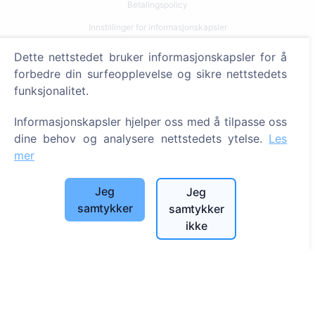
Betalingspolicy
Innstillinger for informasjonskapsler
Dette nettstedet bruker informasjonskapsler for å
Søk
forbedre din surfeopplevelse og sikre nettstedets
Søk etter avdøde
funksjonalitet.
Søk etter gravplasser
Informasjonskapsler hjelper oss med å tilpasse oss
dine behov og analysere nettstedets ytelse.
Les
Tjenester
mer
Kontakter
Jeg
Jeg
UAB "Kapinių valdymo sprendimai", 304241197
samtykker
samtykker
+370 612 08926 (I-V 8:00 - 16:45)
ikke
info@cemety.lt
Vi opererer over hele landet!