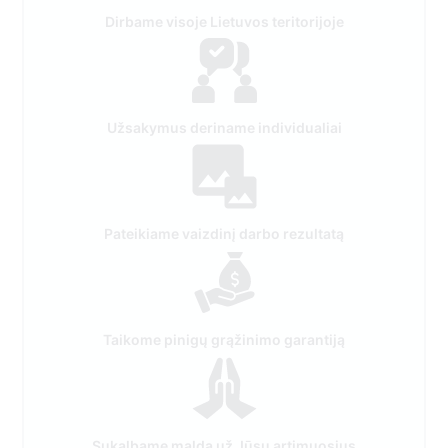
Dirbame visoje Lietuvos teritorijoje
Užsakymus deriname individualiai
Pateikiame vaizdinį darbo rezultatą
Taikome pinigų grąžinimo garantiją
Sukalbame maldą už Jūsų artimuosius