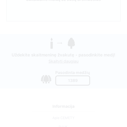
Uždekite skaitmeninę žvakutę - pasodinkite medį!
Skaityti daugiau
Pasodinta medžių
1389
Informacija
Apie CEMETY
D.U.K.