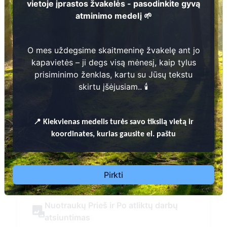
atminimo medelį
Daugiau informacijos
O mes uždegsime skaitmeninę žvakelę ant jo kapavie
prisiminimo ženklas, kartu su Jūsų teks
ų
📍
Kiekvienas
medelis turės savo tikslią vietą ir k
Pirkti