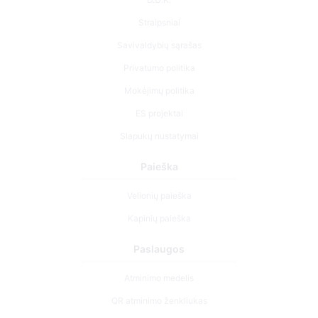
Straipsniai
Savivaldybių sąrašas
Privatumo politika
Mokėjimų politika
ES projektai
Slapukų nustatymai
Paieška
Velionių paieška
Kapinių paieška
Paslaugos
Atminimo medelis
QR atminimo ženkliukas