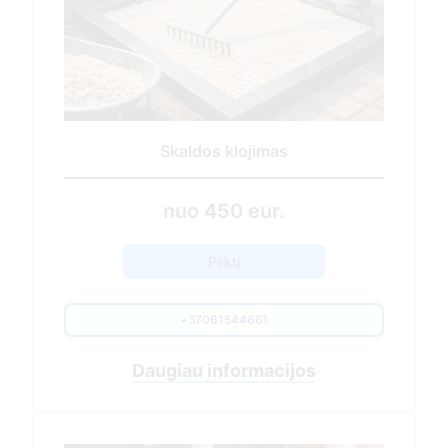
Sezoninis kapavietės tvarkymas
430.00 EUR
Pirkti
+37061544661
Nuvykimas į kapavietės vietą
Sausų lapų, spyglių, žolės surinkimas