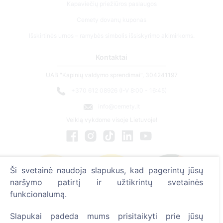
Kapaviečių priežiūros paslaugos
Cemety dovanų kuponas
Išskirtinės urnos – ramybės simbolis išsiskyrimo akimirkoms.
Kontaktai
UAB "Kapinių valdymo sprendimai", 304241197
+370 612 08926 (I-V 8:00 - 16:45)
info@cemety.lt
Veiklą vykdome visoje Lietuvoje!