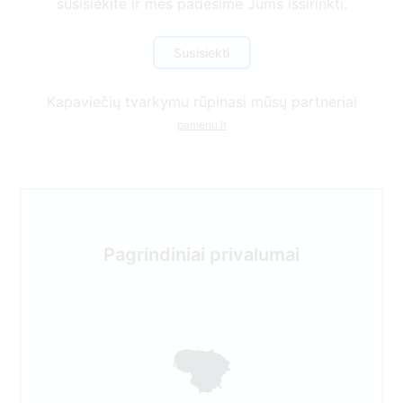
susisiekite ir mes padėsime Jums išsirinkti.
Susisiekti
Kapaviečių tvarkymu rūpinasi mūsų partneriai
pamenu.lt
Pagrindiniai privalumai