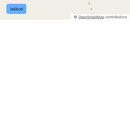
Ieškoti
©
OpenStreetMap
contributors
©
OpenStreetMap
contributors