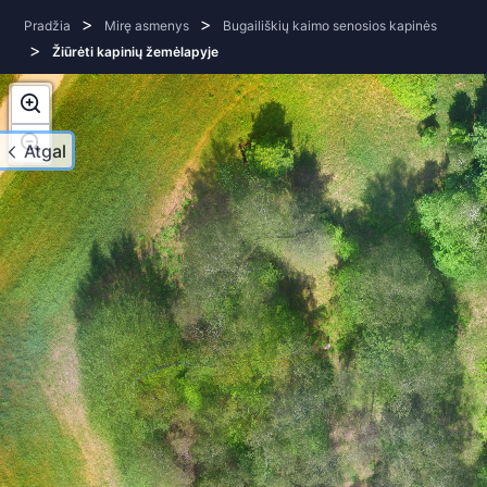
>
>
Pradžia
Mirę asmenys
Bugailiškių kaimo senosios kapinės
>
Žiūrėti kapinių žemėlapyje
Atgal