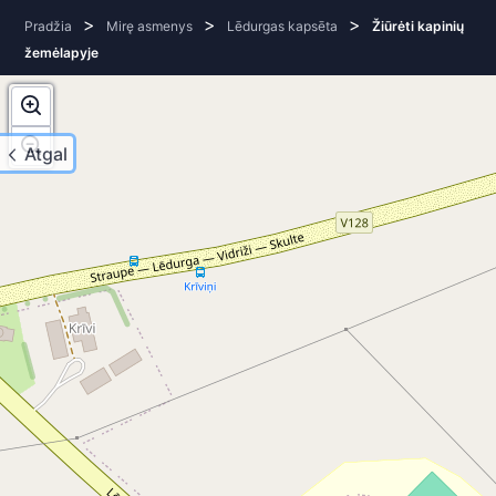
>
>
>
Pradžia
Mirę asmenys
Lēdurgas kapsēta
Žiūrėti kapinių
žemėlapyje
Atgal