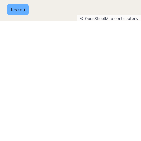
Ieškoti
©
OpenStreetMap
contributors
©
OpenStreetMap
contributors