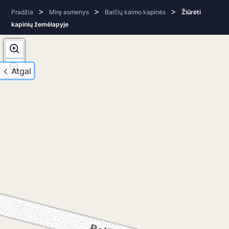
>
>
>
Pradžia
Mirę asmenys
Balčių kaimo kapinės
Žiūrėti
kapinių žemėlapyje
Atgal