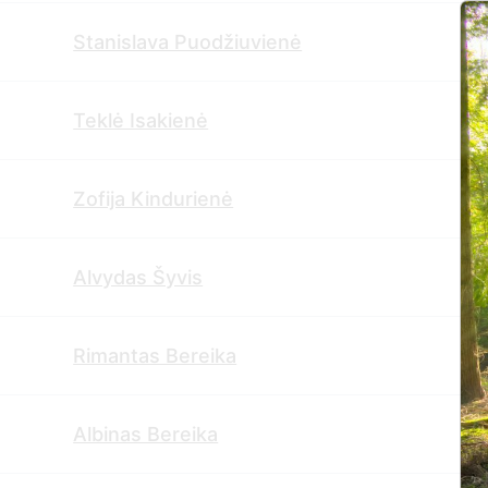
Stanislava Puodžiuvienė
Teklė Isakienė
Zofija Kindurienė
Alvydas Šyvis
Rimantas Bereika
Albinas Bereika