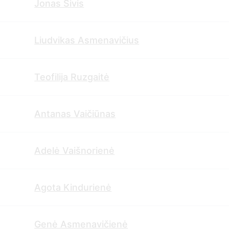
Jonas Šivis
Liudvikas Asmenavičius
Teofilija Ruzgaitė
Antanas Vaičiūnas
Adelė Vaišnorienė
Agota Kindurienė
Genė Asmenavičienė