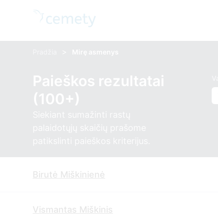
>
Pradžia
Mirę asmenys
Paieškos rezultatai
V
(100+)
Siekiant sumažinti rastų
palaidotųjų skaičių prašome
patikslinti paieškos kriterijus.
Birutė Miškinienė
Vismantas Miškinis