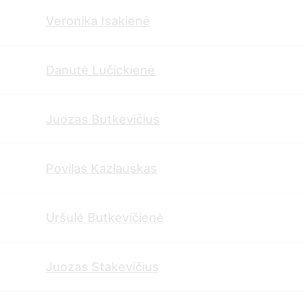
Veronika Isakienė
Danutė Lučickienė
Juozas Butkevičius
Povilas Kazlauskas
Uršulė Butkevičienė
Juozas Stakevičius