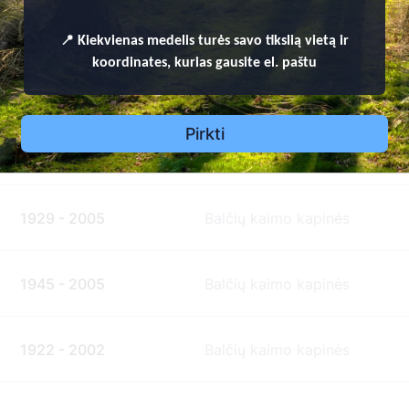
1921 - 2011
Balčių kaimo kapinės
📍
Kiekvienas
medelis turės savo tikslią vietą ir
koordinates, kurias gausite el. paštu
1928 - 2010
Balčių kaimo kapinės
Pirkti
1933 - 2008
Balčių kaimo kapinės
1929 - 2005
Balčių kaimo kapinės
1945 - 2005
Balčių kaimo kapinės
1922 - 2002
Balčių kaimo kapinės