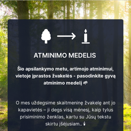
1932 - 2019
Balčių kaimo kapinės
1927 - 2018
Balčių kaimo kapinės
1930 - 2015
Balčių kaimo kapinės
ATMINIMO MEDELIS
Šio apsilankymo metu, artimojo atminimui,
1965-07-29 - 2015-07-1
Balčių kaimo kapinės
vietoje įprastos žvakelės - pasodinkite gyvą
0
atminimo medelį 🌱
1961-09-25 - 2013-07-2
Balčių kaimo kapinės
1
O mes uždegsime skaitmeninę žvakelę ant jo
kapavietės – ji degs visą mėnesį, kaip tylus
1961 - 2013
Balčių kaimo kapinės
prisiminimo ženklas, kartu su Jūsų tekstu
skirtu įšėjusiam.. 🕯️