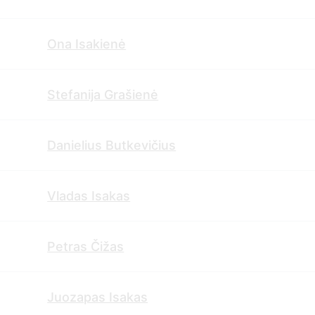
Ona Isakienė
Stefanija Grašienė
Danielius Butkevičius
Vladas Isakas
Petras Čižas
Juozapas Isakas