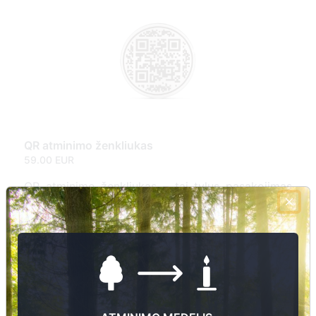
QR atminimo ženkliukas
59.00 EUR
QR atminimo ženkliukas – tai tylus pasakojimas
apie žmogų, kurį mylime ir prisimename. Ant
nerūdijančio plieno plokštelės išgraviruotas QR
kodas atveria atminimo puslapį, kuriame išlieka
ne tik vardas ar datos, bet ir gyvenimo istorija,
prisiminimai, nuotraukos bei vaizdo įrašai. Tai
šiuolaikiška atminimo forma, leidžianti
artimiesiems sugrįžti prie brangių akimirkų ir