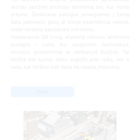
skirtas įamžinti artimojo atminimą ten, kur norisi
artumo. Ženkliukas patogiai įsmeigiamas į žemę
šalia paminklo, gėlių ar kitoje pasirinktoje vietoje,
todėl nereikia papildomo tvirtinimo.
Nuskenavus QR kodą, atsiveria velionio atminimo
puslapis – vieta, kur saugomos nuotraukos,
istorijos, prisiminimai ar neišsakyti žodžiai. Tai
leidžia bet kuriuo metu sugrįžti prie ryšio, net ir
tada, kai fiziškai būti šalia ne visada įmanoma.
Pirkti