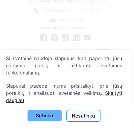
UAB "Kapinių valdymo sprendimai", 304241197
+370 612 08926 (I-V 8:00 - 16:45)
info@cemety.lt
Veiklą vykdome visoje Lietuvoje!
Ši svetainė naudoja slapukus, kad pagerintų jūsų
naršymo patirtį ir užtikrintų svetainės
funkcionalumą.
Slapukai padeda mums prisitaikyti prie jūsų
poreikių ir analizuoti svetainės veikimą.
Skaityti
daugiau
Administratoriai
Sutinku
Nesutinku
© 2013 - 2026 Cemety Visos teisės saugomos
Privatumo politika ir sąlygos.