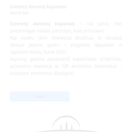
Cemety dovanų kuponas
nuo 9 eur.
Cemety dovanų kuponas
– tai tylus, bet
prasmingas būdas parodyti, kad prisimeni.
Kai sunku rasti tinkamus žodžius, ši dovana
tampa jautriu gestu – pagarba išėjusiam ir
rūpestis tiems, kurie liūdi.
Kuponą galima panaudoti kapavietės priežiūrai,
atminimo medeliui ar QR atminimo ženkliukui –
šviesiam atminimui išsaugoti.
Pirkti