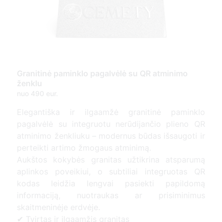
Granitinė paminklo pagalvėlė su QR atminimo
ženklu
nuo 490 eur.
Elegantiška ir ilgaamžė granitinė paminklo
pagalvėlė su integruotu nerūdijančio plieno QR
atminimo ženkliuku – modernus būdas išsaugoti ir
perteikti artimo žmogaus atminimą.
Aukštos kokybės granitas užtikrina atsparumą
aplinkos poveikiui, o subtiliai integruotas QR
kodas leidžia lengvai pasiekti papildomą
informaciją, nuotraukas ar prisiminimus
skaitmeninėje erdvėje.
✔ Tvirtas ir ilgaamžis granitas