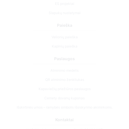
ES projektai
Slapukų nustatymai
Paieška
Velionių paieška
Kapinių paieška
Paslaugos
Atminimo medelis
QR atminimo ženkliukas
Kapaviečių priežiūros paslaugos
Cemety dovanų kuponas
Išskirtinės urnos – ramybės simbolis išsiskyrimo akimirkoms.
Kontaktai