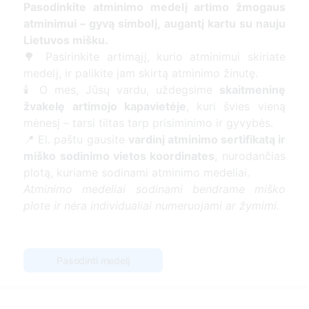
Pasodinkite atminimo medelį artimo žmogaus
atminimui – gyvą simbolį, augantį kartu su nauju
Lietuvos mišku.
🌳 Pasirinkite artimąjį, kurio atminimui skiriate
medelį, ir palikite jam skirtą atminimo žinutę.
🕯️ O mes, Jūsų vardu, uždegsime
skaitmeninę
žvakelę artimojo kapavietėje
, kuri švies vieną
mėnesį – tarsi tiltas tarp prisiminimo ir gyvybės.
📍 El. paštu gausite
vardinį atminimo sertifikatą ir
miško sodinimo vietos koordinates
, nurodančias
plotą, kuriame sodinami atminimo medeliai.
Atminimo medeliai sodinami bendrame miško
plote ir nėra individualiai numeruojami ar žymimi.
Pasodinti medelį