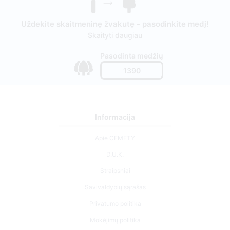
Uždekite skaitmeninę žvakutę - pasodinkite medį!
Skaityti daugiau
Pasodinta medžių
1390
Informacija
Apie CEMETY
D.U.K.
Straipsniai
Savivaldybių sąrašas
Privatumo politika
Mokėjimų politika