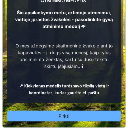
ATMINIMO MEDELIS
perduoti jas ateities kartoms.
Šio apsilankymo metu, artimojo atminimui,
vietoje įprastos žvakelės - pasodinkite gyvą
atminimo medelį 🌱
Pirkti
O mes uždegsime skaitmeninę žvakelę ant jo
kapavietės – ji degs visą mėnesį, kaip tylus
prisiminimo ženklas, kartu su Jūsų tekstu
skirtu įšėjusiam.. 🕯️
📍
Kiekvienas
medelis turės savo tikslią vietą ir
koordinates, kurias gausite el. paštu
QR atminimo ženkliukas "Žemė"
Pirkti
19.00 EUR
Tai subtilus ir lengvai pritaikomas sprendimas,