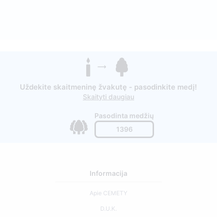
Uždekite skaitmeninę žvakutę - pasodinkite medį!
Skaityti daugiau
Pasodinta medžių
1396
Informacija
Apie CEMETY
D.U.K.