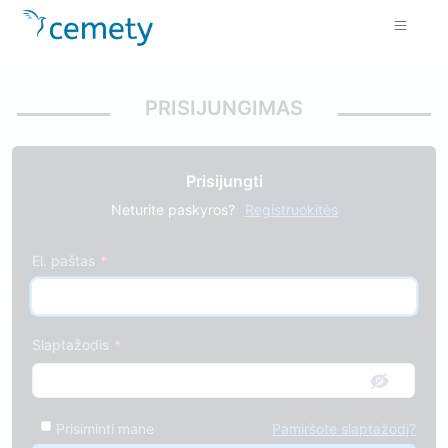
PRISIJUNGIMAS
Prisijungti
Neturite paskyros?
Registruokitės
El. paštas
Slaptažodis
Prisiminti mane
Pamiršote slaptažodį?