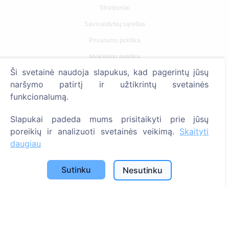
Straipsniai
Savivaldybių sąrašas
Privatumo politika
Mokėjimų politika
Ši svetainė naudoja slapukus, kad pagerintų jūsų
ES projektai
naršymo patirtį ir užtikrintų svetainės
Slapukų nustatymai
funkcionalumą.
Paieška
Slapukai padeda mums prisitaikyti prie jūsų
poreikių ir analizuoti svetainės veikimą.
Skaityti
Velionių paieška
daugiau
Kapinių paieška
Sutinku
Nesutinku
Paslaugos
Atminimo medelis
QR atminimo ženkliukas
Kapaviečių priežiūros paslaugos