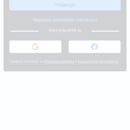
Negavote patvirtinimo instrukcijų?
Arba prijunkite su
Tęsdami sutinkate su
Privatumo politika
ir
Naudojimosi taisyklėmis