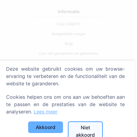
Informatie
Over CEMETY
Veelgestelde vragen
Blog
Lijst van gemeenten en gebruikers
Privacybeleid
Deze website gebruikt cookies om uw browse-
Betalingsbeleid
ervaring te verbeteren en de functionaliteit van de
Cookie-instellingen
website te garanderen.
Zoeken
Cookies helpen ons om ons aan uw behoeften aan
te passen en de prestaties van de website te
Zoeken naar overledenen
analyseren.
Lees meer
Zoeken naar begraafplaatsen
Akkoord
Niet
Diensten
akkoord