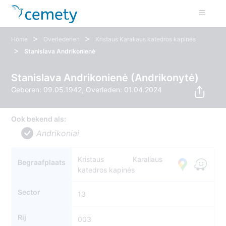
>
>
Home
Overledenen
Kristaus Karaliaus katedros kapinės
>
Stanislava Andrikonienė
Stanislava Andrikonienė (Andrikonytė)
Geboren: 09.05.1942, Overleden: 01.04.2024
Ook bekend als:
Andrikoniai
Kristaus Karaliaus
Begraafplaats
katedros kapinės
Sector
13
Rij
003