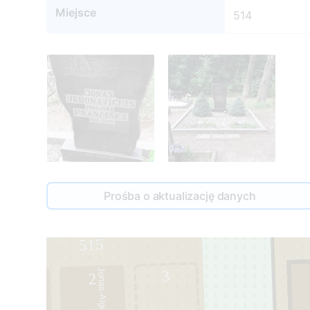
Miejsce
514
Prośba o aktualizację danych
515
3
2
1
9
3
2
-
2
0
0