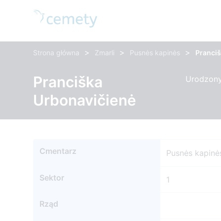
>
>
>
Strona główna
Zmarli
Pusnės kapinės
Pranci
Pranciška
Urodzony:
Urbonavičienė
Cmentarz
Pusnės kapinė
Sektor
1
Rząd