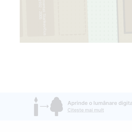
Jonas-Algimantas Stankevičius
1
5
Aprinde o lumânare digita
Citește mai mult