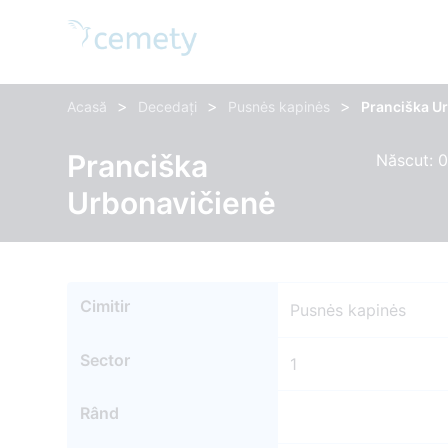
>
>
>
Acasă
Decedați
Pusnės kapinės
Pranciška U
Pranciška
Născut: 0
Urbonavičienė
Cimitir
Pusnės kapinės
Sector
1
Rând