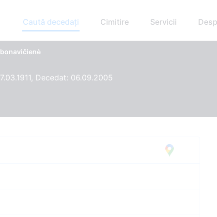
Caută decedați
Cimitire
Servicii
Desp
rbonavičienė
7.03.1911, Decedat: 06.09.2005