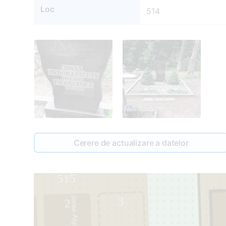
Loc
514
Cerere de actualizare a datelor
515
3
2
1
9
3
2
-
2
0
0