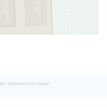
Pranciška Urbonavičienė
Jonas Urbonavičius
1
4
1
5
lă - plantează un copac!