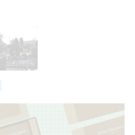
2
is
3
Jonas Masilevičius
? - ?