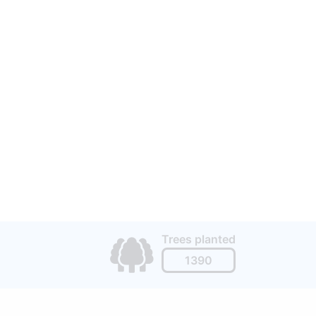
enė
Trees planted
1390