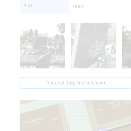
Plot
0002
4
Request data improvement
2
Povilas Gabr
1952 - 195
1
3
Lukošiūnienė
1
? - ?
3