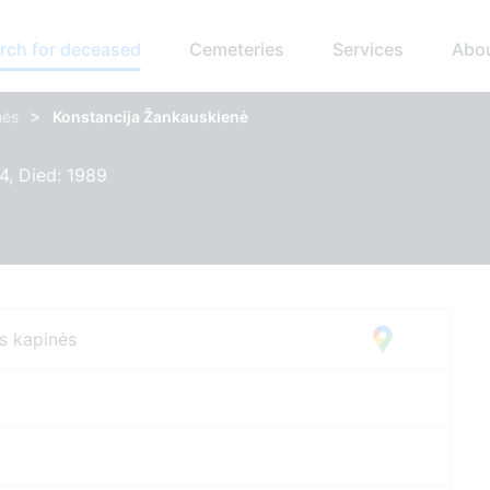
rch for deceased
Cemeteries
Services
Abo
>
nės
Konstancija Žankauskienė
4, Died: 1989
os kapinės