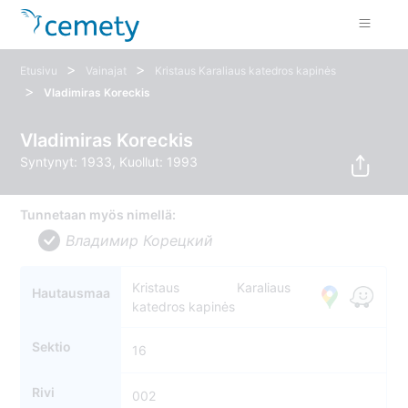
>
>
Etusivu
Vainajat
Kristaus Karaliaus katedros kapinės
>
Vladimiras Koreckis
Vladimiras Koreckis
Syntynyt: 1933, Kuollut: 1993
Tunnetaan myös nimellä:
Владимир Корецкий
Kristaus Karaliaus
Hautausmaa
katedros kapinės
Sektio
16
Rivi
002