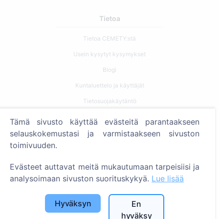
Tietoa
Tietoa CEMETY:stä
Usein kysytyt kysymykset
Blogi
Kuntaluettelo ja käyttäjät
Tietosuojakäytäntö
Maksukäytäntö
Tämä sivusto käyttää evästeitä parantaakseen
Evästeasetukset
selauskokemustasi ja varmistaakseen sivuston
toimivuuden.
Haku
Evästeet auttavat meitä mukautumaan tarpeisiisi ja
Etsi vainajia
analysoimaan sivuston suorituskykyä.
Lue lisää
Etsi hautausmaita
Hyväksyn
En
Palvelut
hyväksy