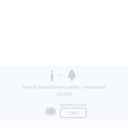
Sytytä digitaalinen kynttilä - istuta puu!
Lue lisää
Istutetut puut
1393