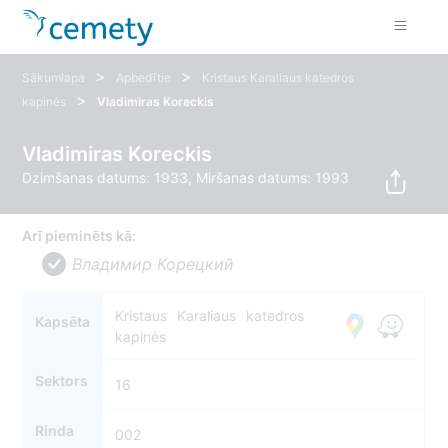
>
>
Sākumlapa
Apbedītie
Kristaus Karaliaus katedros
>
kapinės
Vladimiras Koreckis
Vladimiras Koreckis
Dzimšanas datums: 1933, Miršanas datums: 1993
Arī pieminēts kā:
Владимир Корецкий
Kristaus Karaliaus katedros
Kapsēta
kapinės
Sektors
16
Rinda
002