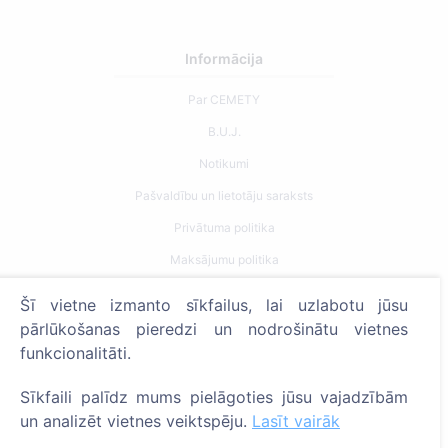
Informācija
Par CEMETY
B.U.J.
Notikumi
Pašvaldību un lietotāju saraksts
Privātuma politika
Maksājumu politika
ES projekti
Šī vietne izmanto sīkfailus, lai uzlabotu jūsu
Sīkfailu iestatījumi
pārlūkošanas pieredzi un nodrošinātu vietnes
funkcionalitāti.
Meklēšana
Sīkfaili palīdz mums pielāgoties jūsu vajadzībām
Meklēt apbedīto
un analizēt vietnes veiktspēju.
Lasīt vairāk
Meklēt kapsētu