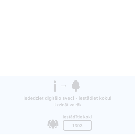
Iededziet digitālo sveci - iestādiet koku!
Uzzināt vairāk
Iestādītie koki
1393