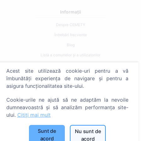
Informații
Despre CEMETY
Întrebări frecvente
Blog
Listă a comunelor și a utilizatorilor
Politica de confidențialitate
Acest site utilizează cookie-uri pentru a vă
Politica de plăți
îmbunătăți experiența de navigare și pentru a
Setări cookie-uri
asigura funcționalitatea site-ului.
Caută
Cookie-urile ne ajută să ne adaptăm la nevoile
dumneavoastră și să analizăm performanța site-
Caută decedați
ului.
Citiți mai mult
Caută cimitire
Sunt de
Nu sunt de
Servicii
acord
acord