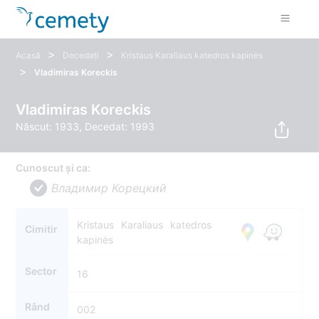
>
>
Acasă
Decedați
Kristaus Karaliaus katedros kapinės
>
Vladimiras Koreckis
Vladimiras Koreckis
Născut: 1933, Decedat: 1993
Cunoscut și ca:
Владимир Корецкий
Kristaus Karaliaus katedros
Cimitir
kapinės
Sector
16
Rând
002