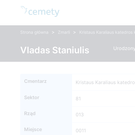
>
>
Strona główna
Zmarli
Kristaus Karaliaus katedros
Vladas Staniulis
Urodzony
Cmentarz
Kristaus Karaliaus katedr
Sektor
81
Rząd
013
Miejsce
0011