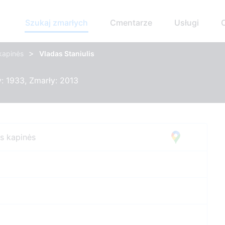
Szukaj zmarłych
Cmentarze
Usługi
>
 kapinės
Vladas Staniulis
: 1933, Zmarły: 2013
os kapinės