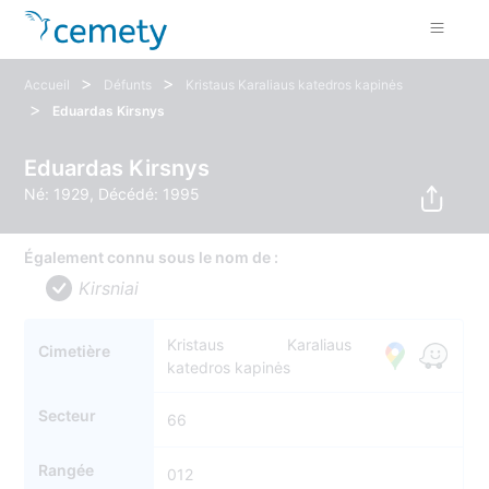
>
>
Accueil
Défunts
Kristaus Karaliaus katedros kapinės
>
Eduardas Kirsnys
Eduardas Kirsnys
Né: 1929, Décédé: 1995
Également connu sous le nom de :
Kirsniai
Kristaus Karaliaus
Cimetière
katedros kapinės
Secteur
66
Rangée
012