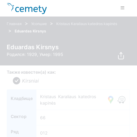
>
>
Главная
Усопшие
Kristaus Karaliaus katedros kapinės
>
Eduardas Kirsnys
Eduardas Kirsnys
Родился: 1929, Умер: 1995
Также известен(а) как:
Kirsniai
Kristaus Karaliaus katedros
Кладбище
kapinės
Сектор
66
Ряд
012