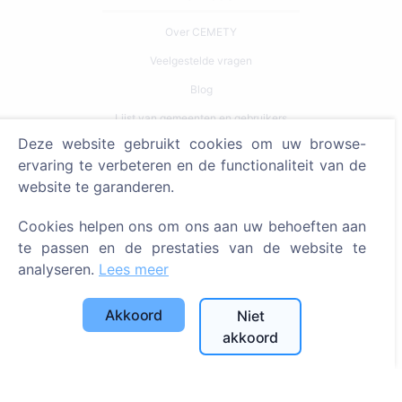
Over CEMETY
Veelgestelde vragen
Blog
Lijst van gemeenten en gebruikers
Deze website gebruikt cookies om uw browse-
Privacybeleid
ervaring te verbeteren en de functionaliteit van de
Betalingsbeleid
website te garanderen.
Cookie-instellingen
Cookies helpen ons om ons aan uw behoeften aan
Zoeken
te passen en de prestaties van de website te
analyseren.
Lees meer
Zoeken naar overledenen
Zoeken naar begraafplaatsen
Akkoord
Niet
akkoord
Diensten
Contacten