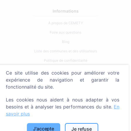
Informations
À propos de CEMETY
Foire aux questions
Blog
Liste des communes et des utilisateurs
Politique de confidentialité
Politique de paiement
Ce site utilise des cookies pour améliorer votre
Paramètres des cookies
expérience de navigation et garantir la
fonctionnalité du site.
Recherche
Les cookies nous aident à nous adapter à vos
Rechercher des défunts
besoins et à analyser les performances du site.
En
Rechercher des cimetières
savoir plus
Services
J'accepte
Je refuse