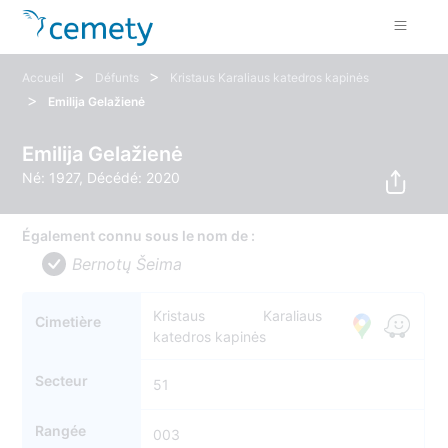
>
>
Accueil
Défunts
Kristaus Karaliaus katedros kapinės
>
Emilija Gelažienė
Emilija Gelažienė
Né: 1927, Décédé: 2020
Également connu sous le nom de :
Bernotų Šeima
Kristaus Karaliaus
Cimetière
katedros kapinės
Secteur
51
Rangée
003