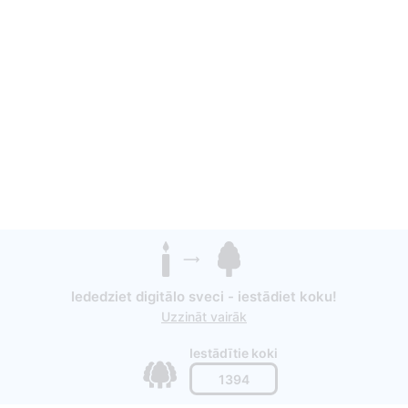
Iededziet digitālo sveci - iestādiet koku!
Uzzināt vairāk
Iestādītie koki
1394