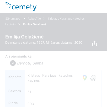
>
>
Sākumlapa
Apbedītie
Kristaus Karaliaus katedros
>
kapinės
Emilija Gelažienė
Emilija Gelažienė
Dzimšanas datums: 1927, Miršanas datums: 2020
Arī pieminēts kā:
Bernotų Šeima
Kristaus Karaliaus katedros
Kapsēta
kapinės
Sektors
51
Rinda
003