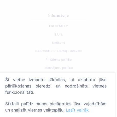
Informācija
Par CEMETY
B.U.J.
Notikumi
Pašvaldību un lietotāju saraksts
Privātuma politika
Maksājumu politika
ES projekti
Šī vietne izmanto sīkfailus, lai uzlabotu jūsu
Sīkfailu iestatījumi
pārlūkošanas pieredzi un nodrošinātu vietnes
funkcionalitāti.
Meklēšana
Sīkfaili palīdz mums pielāgoties jūsu vajadzībām
Meklēt apbedīto
un analizēt vietnes veiktspēju.
Lasīt vairāk
Meklēt kapsētu