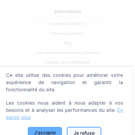
Informations
À propos de CEMETY
Foire aux questions
Blog
Liste des communes et des utilisateurs
Politique de confidentialité
Politique de paiement
Ce site utilise des cookies pour améliorer votre
Paramètres des cookies
expérience de navigation et garantir la
fonctionnalité du site.
Recherche
Les cookies nous aident à nous adapter à vos
Rechercher des défunts
besoins et à analyser les performances du site.
En
Rechercher des cimetières
savoir plus
Services
J'accepte
Je refuse