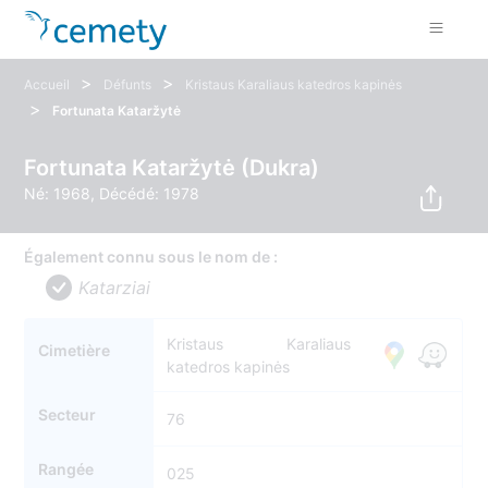
>
>
Accueil
Défunts
Kristaus Karaliaus katedros kapinės
>
Fortunata Kataržytė
Fortunata Kataržytė (Dukra)
Né: 1968, Décédé: 1978
Également connu sous le nom de :
Katarziai
Kristaus Karaliaus
Cimetière
katedros kapinės
Secteur
76
Rangée
025