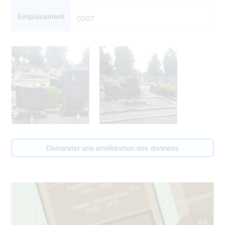
Emplacement
0007
1
Demander une amélioration des données
2
3
Palmira Kataržienė
1946 - 2012
2
Vladas Urbonavičius
1909 - 1978
7
7
2