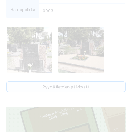
Hautapaikka
0003
Pyydä tietojen päivitystä
4
Liudvika Paukštienė
1
1895 - 1966
3