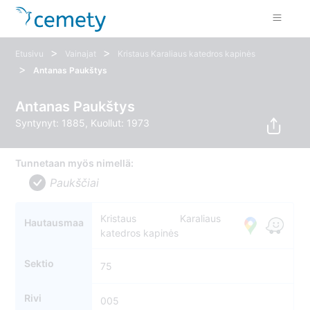
>
>
Etusivu
Vainajat
Kristaus Karaliaus katedros kapinės
>
Antanas Paukštys
Antanas Paukštys
Syntynyt: 1885, Kuollut: 1973
Tunnetaan myös nimellä:
Paukščiai
Kristaus Karaliaus
Hautausmaa
katedros kapinės
Sektio
75
Rivi
005