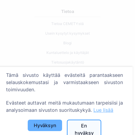
Tietoa
Tietoa CEMETY:stä
Usein kysytyt kysymykset
Blogi
Kuntaluettelo ja käyttäjät
Tietosuojakäytäntö
Maksukäytäntö
Tämä sivusto käyttää evästeitä parantaakseen
Evästeasetukset
selauskokemustasi ja varmistaakseen sivuston
toimivuuden.
Haku
Evästeet auttavat meitä mukautumaan tarpeisiisi ja
Etsi vainajia
analysoimaan sivuston suorituskykyä.
Lue lisää
Etsi hautausmaita
Hyväksyn
En
Palvelut
hyväksy