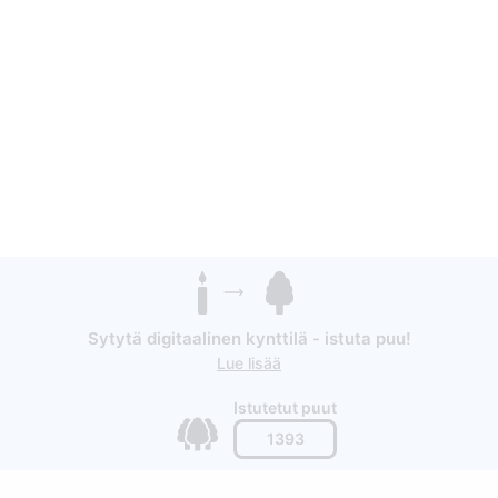
Sytytä digitaalinen kynttilä - istuta puu!
Lue lisää
Istutetut puut
1393