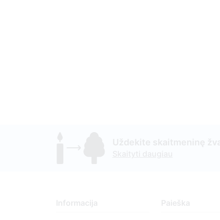
Uždekite skaitmeninę žva
Skaityti daugiau
Informacija
Paieška