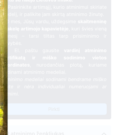
🌳 Pasirinkite artimąjį, kurio atminimui skiriate
medelį, ir palikite jam skirtą atminimo žinutę.
🕯️ O mes, Jūsų vardu, uždegsime
skaitmeninę
žvakelę artimojo kapavietėje
, kuri švies vieną
mėnesį – tarsi tiltas tarp prisiminimo ir
gyvybės.
📍 El. paštu gausite
vardinį atminimo
sertifikatą ir miško sodinimo vietos
koordinates
, nurodančias plotą, kuriame
sodinami atminimo medeliai.
Atminimo medeliai sodinami bendrame miško
plote ir nėra individualiai numeruojami ar
žymimi.
Pirkti
QR atminimo ženkliukas