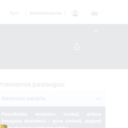
Apie
|
|
Administratoriai
Prieinamos paslaugos:
Atminimo medelis
Pasodinkite atminimo medelį artimo
žmogaus atminimui – gyvą simbolį, augantį
kartu su nauju Lietuvos mišku.