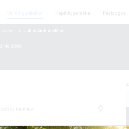
Velionių paieška
Kapinių paieška
Paslaugos
>
s kapinės
Julius Ambutavičius
Mirė: 2008
atedros kapinės