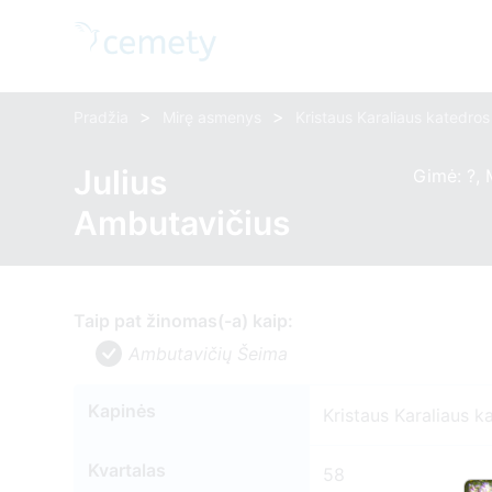
>
>
Pradžia
Mirę asmenys
Kristaus Karaliaus katedro
Julius
Gimė: ?, 
Ambutavičius
Taip pat žinomas(-a) kaip:
Ambutavičių Šeima
Kapinės
Kristaus Karaliaus k
Kvartalas
58