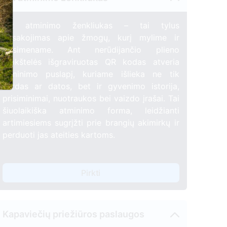
QR atminimo ženkliukas – tai tylus
pasakojimas apie žmogų, kurį mylime ir
prisimename. Ant nerūdijančio plieno
5
6
plokštelės išgraviruotas QR kodas atveria
atminimo puslapį, kuriame išlieka ne tik
3
vardas ar datos, bet ir gyvenimo istorija,
prisiminimai, nuotraukos bei vaizdo įrašai. Tai
šiuolaikiška atminimo forma, leidžianti
artimiesiems sugrįžti prie brangių akimirkų ir
perduoti jas ateities kartoms.
Pirkti
Kapaviečių priežiūros paslaugos