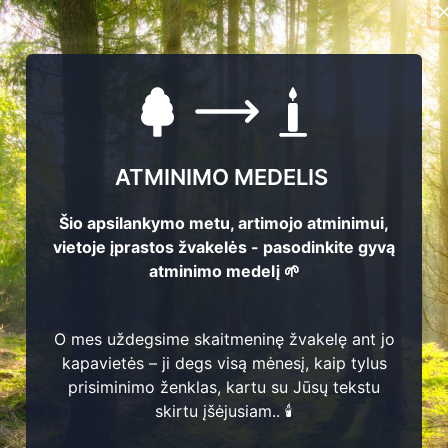
ATMINIMO MEDELIS
Šio apsilankymo metu, artimojo atminimui,
vietoje įprastos žvakelės - pasodinkite gyvą
atminimo medelį 🌱
O mes uždegsime skaitmeninę žvakelę ant jo
kapavietės – ji degs visą mėnesį, kaip tylus
prisiminimo ženklas, kartu su Jūsų tekstu
skirtu įšėjusiam.. 🕯️
Algirdas Žvikas
1