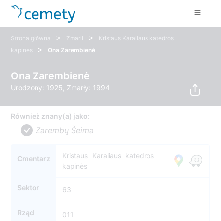
>
>
Strona główna
Zmarli
Kristaus Karaliaus katedros
>
kapinės
Ona Zarembienė
Ona Zarembienė
Urodzony: 1925, Zmarły: 1994
Również znany(a) jako:
Zarembų Šeima
Kristaus Karaliaus katedros
Cmentarz
kapinės
Sektor
63
Rząd
011