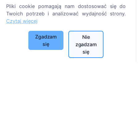
Pliki cookie pomagają nam dostosować się do
Szukaj zmarłych
Twoich potrzeb i analizować wydajność strony.
Szukaj cmentarzy
Czytaj więcej
Usługi
Zgadzam
Nie
się
zgadzam
Kontakty
się
UAB "Kapinių valdymo sprendimai", 304241197
+370 612 08926 (I-V 8:00 - 16:45)
info@cemety.lt
Działamy na terenie całego kraju!