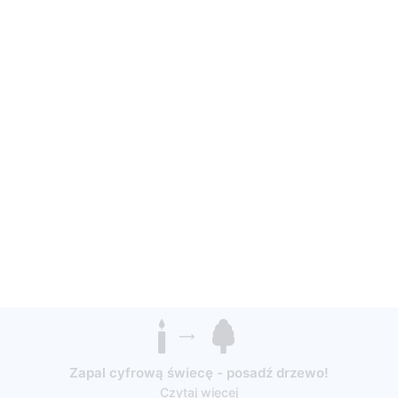
Zapal cyfrową świecę - posadź drzewo!
Czytaj więcej