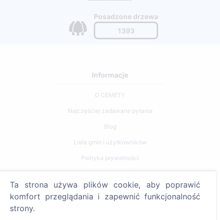
Posadzone drzewa
1393
Informacje
O CEMETY
Najczęściej zadawane pytania
Blog
Lista gmin i użytkowników
Polityka prywatności
Polityka płatności
Ta strona używa plików cookie, aby poprawić
Ustawienia plików cookie
komfort przeglądania i zapewnić funkcjonalność
strony.
Szukaj