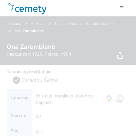
>
>
Головна
Померлі
Kristaus Karaliaus katedros kapinės
>
Ona Zarembienė
Ona Zarembienė
Народився: 1925, Помер: 1994
Також відомий(а) як:
Zarembų Šeima
Kristaus Karaliaus katedros
Цвинтар
kapinės
Сектор
63
Ряд
011