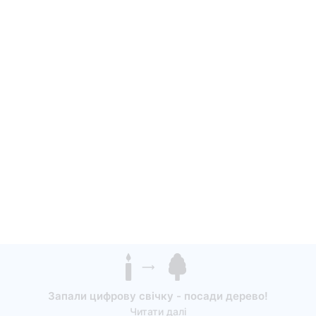
Запали цифрову свічку - посади дерево!
Читати далі