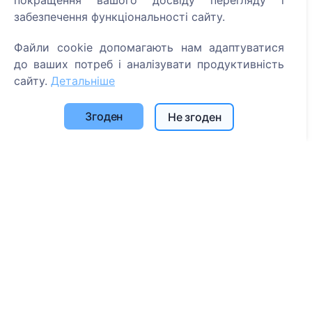
покращення вашого досвіду перегляду і
забезпечення функціональності сайту.
Пошук померлих
Пошук кладовищ
Файли cookie допомагають нам адаптуватися
до ваших потреб і аналізувати продуктивність
Послуги
сайту.
Детальніше
Контакти
Згоден
Не згоден
UAB "Kapinių valdymo sprendimai", 304241197
+370 612 08926 (I-V 8:00 - 16:45)
info@cemety.lt
Ми працюємо по всій країні!