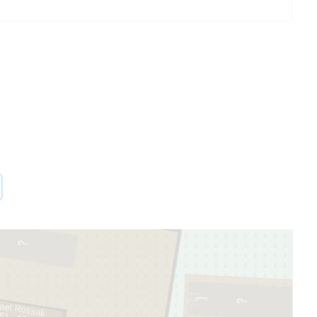
91
1
ael Rossak