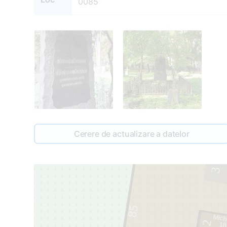
0085
Cerere de actualizare a datelor
3
85
Mich
2