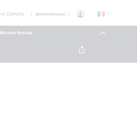
re Cemety
|
|
Administratori
Michael Rossak