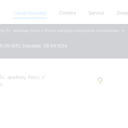
Caută decedați
Cimitire
Servicii
Desp
>
mų Šv. apaštalų Petro ir Povilo parapijos kapinėmis, kompleksas
0.09.1851, Decedat: 09.04.1934
v. apaštalų Petro ir
as