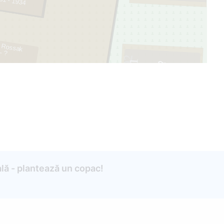
51 - 1934
 Rossak
- ?
92
1
lă - plantează un copac!