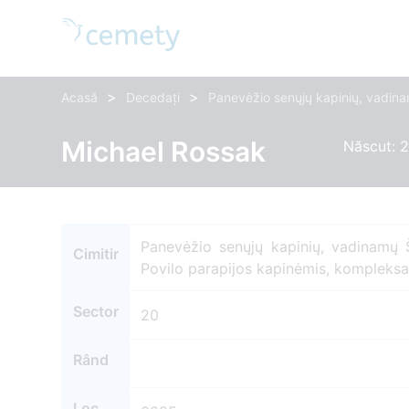
>
>
Acasă
Decedați
Panevėžio senųjų kapinių, vadina
Michael Rossak
Născut: 2
Panevėžio senųjų kapinių, vadinamų Š
Cimitir
Povilo parapijos kapinėmis, kompleks
Sector
20
Rând
Loc