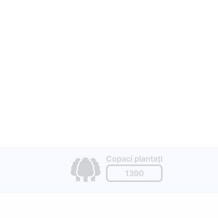
Copaci plantați
1390