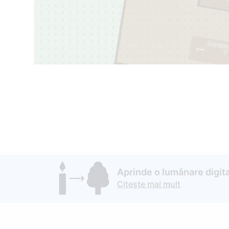
18
Joseph
1
? 
Aprinde o lumânare digita
Citește mai mult