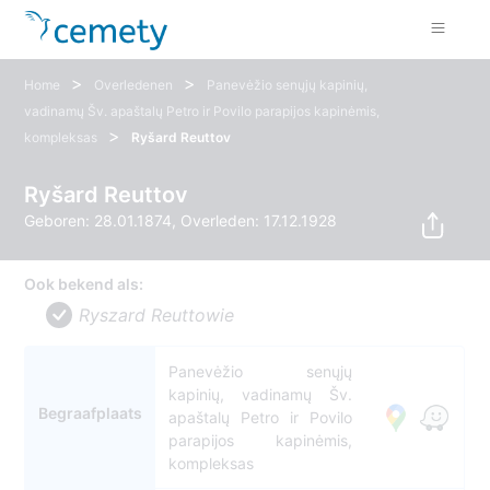
>
>
Home
Overledenen
Panevėžio senųjų kapinių,
vadinamų Šv. apaštalų Petro ir Povilo parapijos kapinėmis,
>
kompleksas
Ryšard Reuttov
Ryšard Reuttov
Geboren: 28.01.1874, Overleden: 17.12.1928
Ook bekend als:
Ryszard Reuttowie
Panevėžio senųjų
kapinių, vadinamų Šv.
Begraafplaats
apaštalų Petro ir Povilo
parapijos kapinėmis,
kompleksas