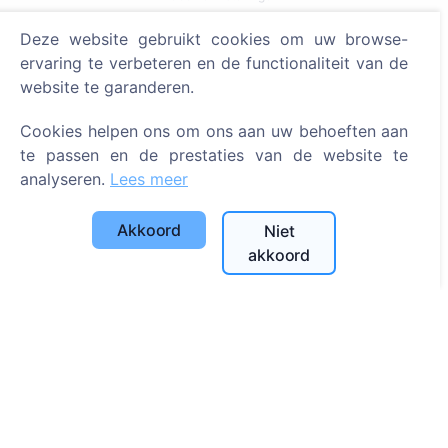
Deze website gebruikt cookies om uw browse-
Zoeken
ervaring te verbeteren en de functionaliteit van de
Zoeken naar overledenen
website te garanderen.
Zoeken naar begraafplaatsen
Cookies helpen ons om ons aan uw behoeften aan
te passen en de prestaties van de website te
Diensten
analyseren.
Lees meer
Contacten
Akkoord
Niet
UAB "Kapinių valdymo sprendimai", 304241197
akkoord
+370 612 08926 (I-V 8:00 - 16:45)
info@cemety.lt
Wij opereren door het hele land!