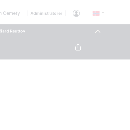
 Cemety
|
|
Administratorer
šard Reuttov