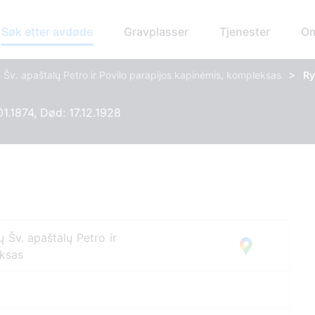
Søk etter avdøde
Gravplasser
Tjenester
Om
>
Šv. apaštalų Petro ir Povilo parapijos kapinėmis, kompleksas
Ry
01.1874, Død: 17.12.1928
 Šv. apaštalų Petro ir
eksas