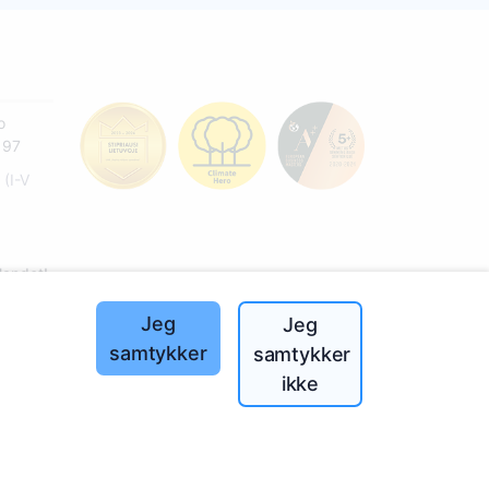
o
197
(I-V
landet!
Jeg
Jeg
samtykker
samtykker
ikke