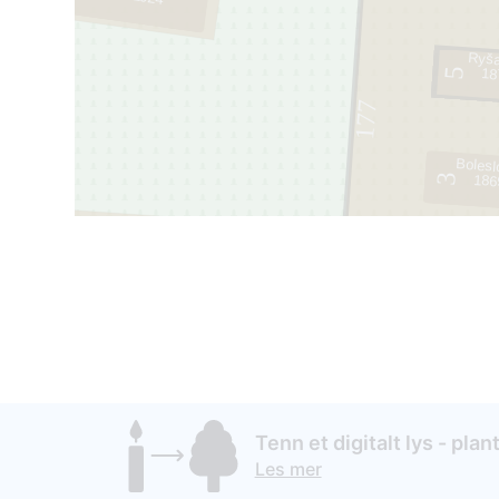
Ryša
5
18
177
3
186
133
Tenn et digitalt lys - plant
Les mer