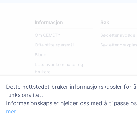
Informasjon
Søk
Om CEMETY
Søk etter avdøde
Ofte stilte spørsmål
Søk etter gravpla
Blogg
Liste over kommuner og
brukere
Personvernerklæring
Dette nettstedet bruker informasjonskapsler for å
Betalingspolicy
funksjonalitet.
Innstillinger for
Informasjonskapsler hjelper oss med å tilpasse o
informasjonskapsler
mer
Administratorer