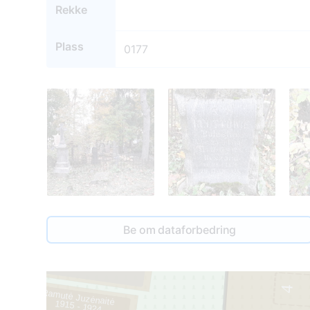
Rekke
Plass
0177
Be om dataforbedring
135
1
4
134
Ramutė Juzėnaitė
1
1915 - 1924