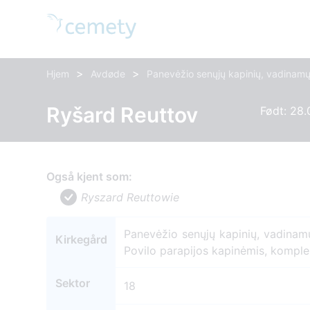
>
>
Hjem
Avdøde
Panevėžio senųjų kapinių, vadinamų 
Ryšard Reuttov
Født: 28.
Også kjent som:
Ryszard Reuttowie
Panevėžio senųjų kapinių, vadinamų
Kirkegård
Povilo parapijos kapinėmis, kompl
Sektor
18