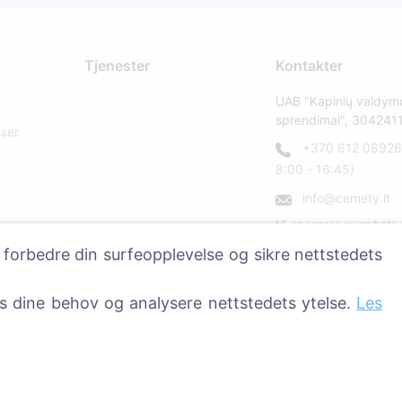
Tjenester
Kontakter
UAB "Kapinių valdym
sprendimai", 304241
sser
+370 612 08926 
8:00 - 16:45)
info@cemety.lt
Vi opererer over hele 
 forbedre din surfeopplevelse og sikre nettstedets
ss dine behov og analysere nettstedets ytelse.
Les