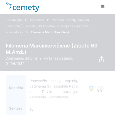
>
>
Sākumlapa
Apbedītie
Panevėžio senųjų kapinių,
vadinamų Šv. apaštalų Petro ir Povilo parapijos kapinėmis,
>
kompleksas
Filomena Marcinkevičienė
Filomena Marcinkevičienė (Zitietė 63
M.Amž.)
Dzimšanas datums: ?, Miršanas datums:
01.04.1939
Panevėžio senųjų kapinių,
vadinamų Šv. apaštalų Petro
Kapsēta
ir Povilo parapijos
kapinėmis, kompleksas
Sektors
10