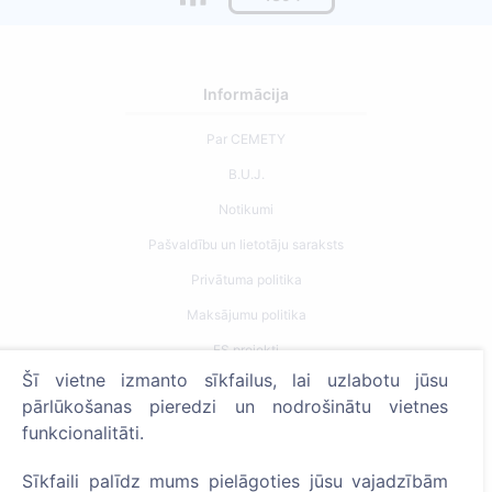
Informācija
Par CEMETY
B.U.J.
Notikumi
Pašvaldību un lietotāju saraksts
Privātuma politika
Maksājumu politika
ES projekti
Šī vietne izmanto sīkfailus, lai uzlabotu jūsu
Sīkfailu iestatījumi
pārlūkošanas pieredzi un nodrošinātu vietnes
funkcionalitāti.
Meklēšana
Meklēt apbedīto
Sīkfaili palīdz mums pielāgoties jūsu vajadzībām