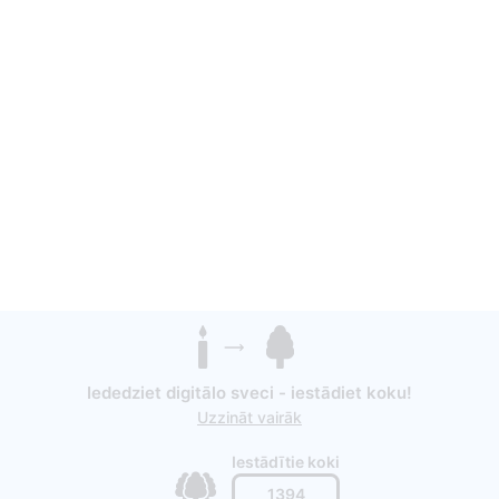
Iededziet digitālo sveci - iestādiet koku!
Uzzināt vairāk
Iestādītie koki
1394