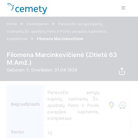
>
>
Home
Overledenen
Panevėžio senųjų kapinių,
vadinamų Šv. apaštalų Petro ir Povilo parapijos kapinėmis,
>
kompleksas
Filomena Marcinkevičienė
Filomena Marcinkevičienė (Zitietė 63
M.Amž.)
Geboren: ?, Overleden: 01.04.1939
Panevėžio senųjų
kapinių, vadinamų Šv.
Begraafplaats
apaštalų Petro ir Povilo
parapijos kapinėmis,
kompleksas
Sector
10