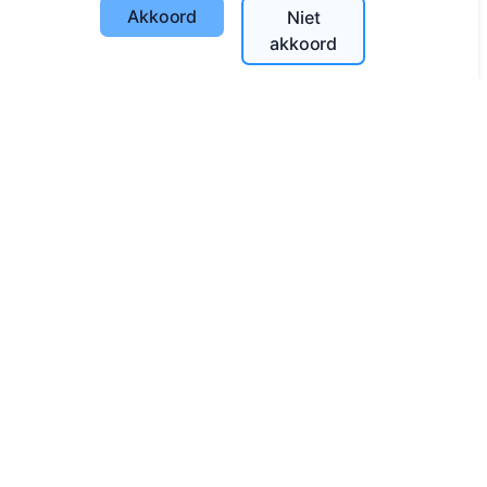
Diensten
Akkoord
Niet
akkoord
Contacten
UAB "Kapinių valdymo sprendimai", 304241197
+370 612 08926 (I-V 8:00 - 16:45)
info@cemety.lt
Wij opereren door het hele land!
Beheerders