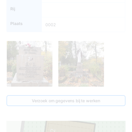
Rij
Plaats
0002
Verzoek om gegevens bij te werken
2