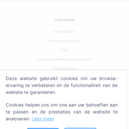
Informatie
Over CEMETY
Veelgestelde vragen
Blog
Lijst van gemeenten en gebruikers
Privacybeleid
Betalingsbeleid
Deze website gebruikt cookies om uw browse-
ervaring te verbeteren en de functionaliteit van de
Cookie-instellingen
website te garanderen.
Zoeken
Cookies helpen ons om ons aan uw behoeften aan
Zoeken naar overledenen
te passen en de prestaties van de website te
analyseren.
Lees meer
Zoeken naar begraafplaatsen