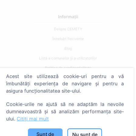
Informații
Despre CEMETY
Întrebări frecvente
Blog
Listă a comunelor și a utilizatorilor
Politica de confidențialitate
Acest site utilizează cookie-uri pentru a vă
Politica de plăți
îmbunătăți experiența de navigare și pentru a
Setări cookie-uri
asigura funcționalitatea site-ului.
Caută
Cookie-urile ne ajută să ne adaptăm la nevoile
dumneavoastră și să analizăm performanța site-
Caută decedați
ului.
Citiți mai mult
Caută cimitire
Sunt de
Nu sunt de
Servicii