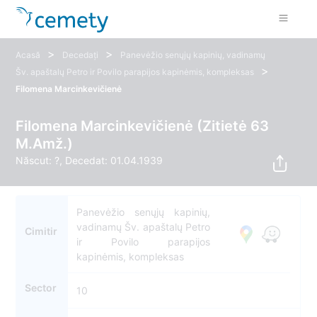
>
>
Acasă
Decedați
Panevėžio senųjų kapinių, vadinamų
>
Šv. apaštalų Petro ir Povilo parapijos kapinėmis, kompleksas
Filomena Marcinkevičienė
Filomena Marcinkevičienė (Zitietė 63
M.Amž.)
Născut: ?, Decedat: 01.04.1939
Panevėžio senųjų kapinių,
vadinamų Šv. apaštalų Petro
Cimitir
ir Povilo parapijos
kapinėmis, kompleksas
Sector
10