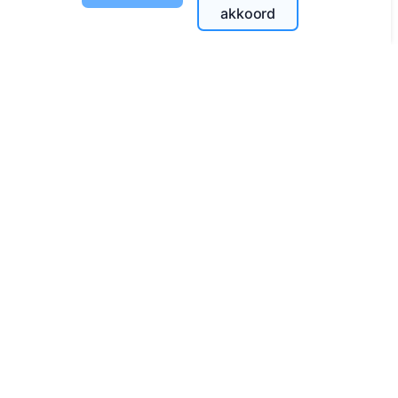
akkoord
Contacten
UAB "Kapinių valdymo sprendimai", 304241197
+370 612 08926 (I-V 8:00 - 16:45)
info@cemety.lt
Wij opereren door het hele land!
Beheerders