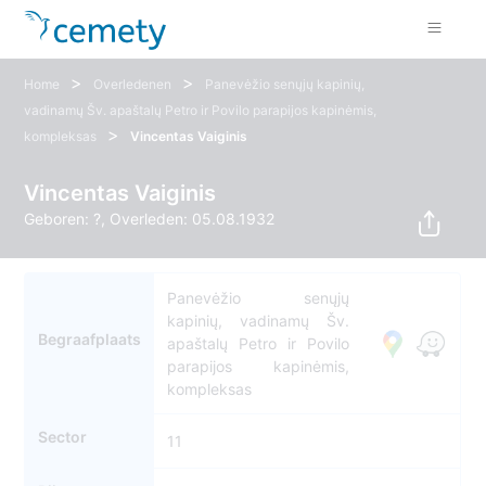
>
>
Home
Overledenen
Panevėžio senųjų kapinių,
vadinamų Šv. apaštalų Petro ir Povilo parapijos kapinėmis,
>
kompleksas
Vincentas Vaiginis
Vincentas Vaiginis
Geboren: ?, Overleden: 05.08.1932
Panevėžio senųjų
kapinių, vadinamų Šv.
Begraafplaats
apaštalų Petro ir Povilo
parapijos kapinėmis,
kompleksas
Sector
11