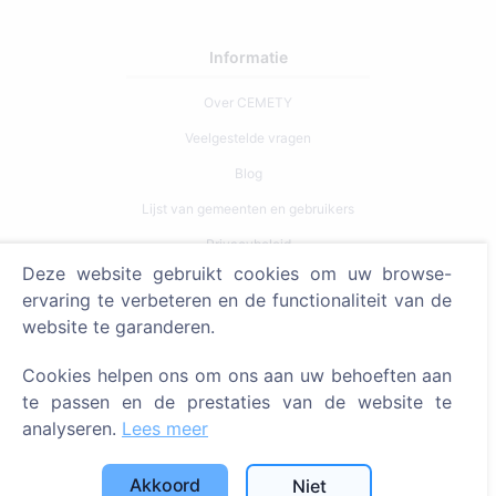
Informatie
Over CEMETY
Veelgestelde vragen
Blog
Lijst van gemeenten en gebruikers
Privacybeleid
Deze website gebruikt cookies om uw browse-
Betalingsbeleid
ervaring te verbeteren en de functionaliteit van de
Cookie-instellingen
website te garanderen.
Zoeken
Cookies helpen ons om ons aan uw behoeften aan
te passen en de prestaties van de website te
Zoeken naar overledenen
analyseren.
Lees meer
Zoeken naar begraafplaatsen
Akkoord
Niet
Diensten