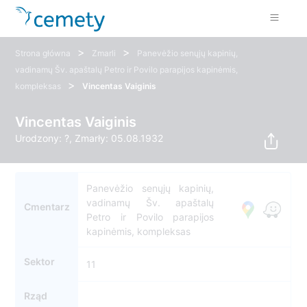
>
>
Strona główna
Zmarli
Panevėžio senųjų kapinių,
vadinamų Šv. apaštalų Petro ir Povilo parapijos kapinėmis,
>
kompleksas
Vincentas Vaiginis
Vincentas Vaiginis
Urodzony: ?, Zmarły: 05.08.1932
Panevėžio senųjų kapinių,
vadinamų Šv. apaštalų
Cmentarz
Petro ir Povilo parapijos
kapinėmis, kompleksas
Sektor
11
Rząd