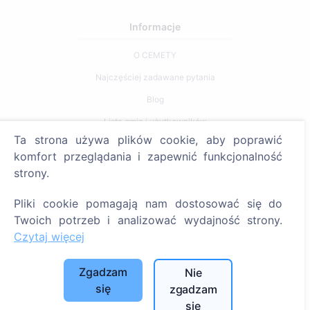
Informacje
O CEMETY
Najczęściej zadawane pytania
Blog
Lista gmin i użytkowników
Ta strona używa plików cookie, aby poprawić
Polityka prywatności
komfort przeglądania i zapewnić funkcjonalność
Polityka płatności
strony.
Ustawienia plików cookie
Pliki cookie pomagają nam dostosować się do
Szukaj
Twoich potrzeb i analizować wydajność strony.
Czytaj więcej
Szukaj zmarłych
Szukaj cmentarzy
Zgadzam
Nie
się
zgadzam
Usługi
się